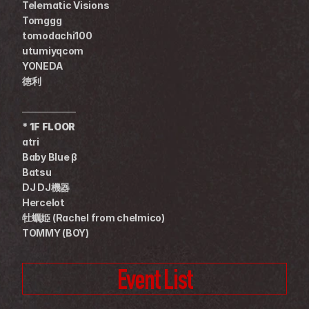
Telematic Visions
Tomggg
tomodachi100
utumiyqcom
YONEDA
徳利
────────
* 1F FLOOR
atri
Baby Blue β
Batsu
DJ DJ機器
Hercelot
牡蠣姫 (Rachel from chelmico)
TOMMY (BOY)
Event List