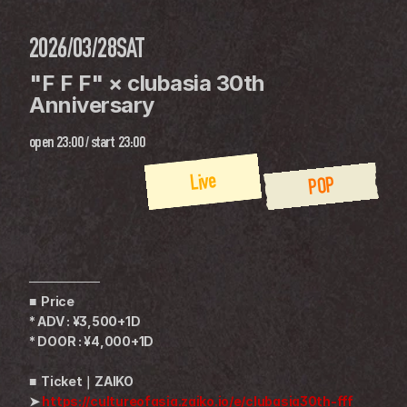
2026/03/28
SAT
"F F F" × clubasia 30th 
Anniversary
open
23:00
 / 
start
23:00
Live
POP
────────
■  Price
* ADV : ¥3,500+1D
* DOOR : ¥4,000+1D
■  Ticket｜ZAIKO
➤ ​​
https://cultureofasia.zaiko.io/e/clubasia30th-fff