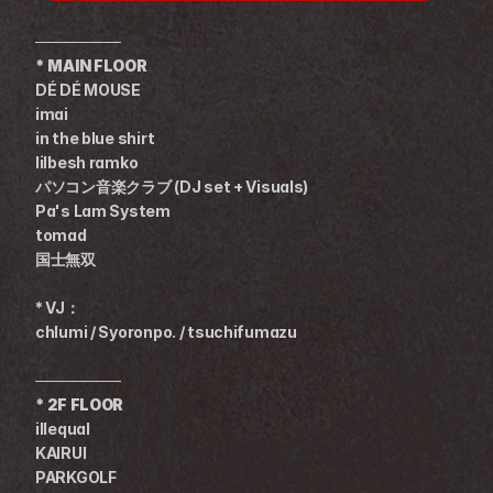
────────
* MAIN FLOOR
DÉ DÉ MOUSE
imai
in the blue shirt
lilbesh ramko
パソコン音楽クラブ (DJ set + Visuals)
Pa's Lam System
tomad
国士無双
* VJ：
chlumi / Syoronpo. / tsuchifumazu
────────
* 2F FLOOR
illequal
KAIRUI
PARKGOLF