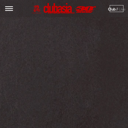
Club / 
Live