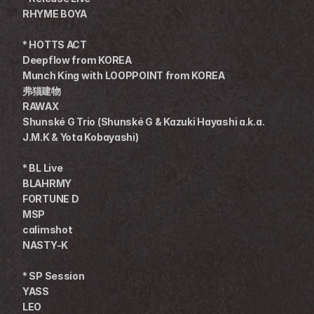
RHYME BOYA
* HOTTS ACT
Deepflow from KOREA
Munch King with LOOPPOINT from KOREA
弗猫建物
RAWAX
Shunské G Trio (Shunské G & Kazuki Hayashi a.k.a. 
J.M.K & Yota Kobayashi)
* BL Live
BLAHRMY
FORTUNE D
MSP
calimshot
NASTY-K
* SP Session
YASS
LEO