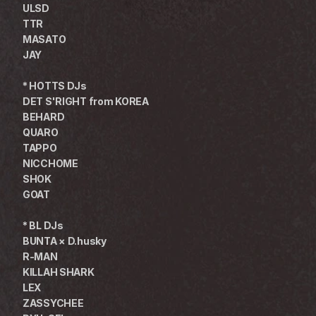
ULSD
TTR
MASATO
JAY
* HOTTS DJs
DET S'RIGHT from KOREA
BEHARD
QUARO
TAPPO
NICCHOME
SHOK
GOAT
* BL DJs
BUNTA × D.husky
R-MAN
KILLAH SHARK
LEX
ZASSYCHEE