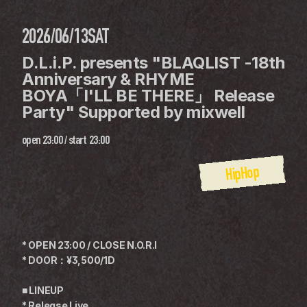
2026/06/13
SAT
D.L.i.P. presents "BLAQLIST -18th 
Anniversary & RHYME 
BOYA「I'LL BE THERE」 Release 
Party" Supported by mixwell
open
23:00
 / 
start
23:00
HipHop
* OPEN 23:00 / CLOSE N.O.R.I
* DOOR：¥3,500/1D
■ LINEUP
* Release Live