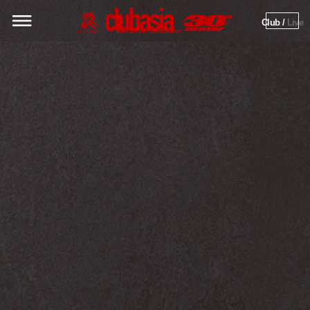
Club / 
Live