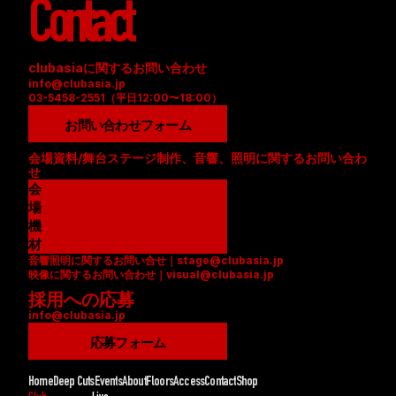
Contact
clubasiaに関するお問い合わせ
info@clubasia.jp
03-5458-2551（平日12:00〜18:00）
お問い合わせフォーム
会場資料/舞台ステージ制作、音響、照明に関するお問い合わ
せ
会
場
資
機
料
材
音響照明に関するお問い合せ｜stage@clubasia.jp
(
リ
映像に関するお問い合わせ｜visual@clubasia.jp
P
ス
採用への応募
D
ト
info@clubasia.jp
F
(
)
P
応募フォーム
D
F
Home
Deep Cuts
Events
About
Floors
Access
Contact
Shop
)