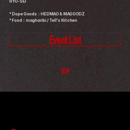
RYU-SEI
* Dope Goods：HEDMAO & MAGOODZ
* Food：magharibi / Tell's Kitchen
Event List
TOP