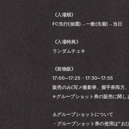
《入場順》
FC先行(抽選)→一般(先着)→当日 
《入場特典》
ランダムチェキ 
《前物販》
17:00~17:25・17:30~17:55
販売のみ(写メ撮影券、握手券両方、ｸﾞ
※グループショット券の販売に関し
⚠️グループショットについて
・グループショット券の使用は”お