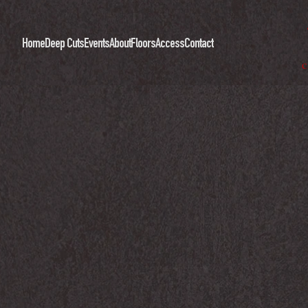
Home
Deep Cuts
Events
About
Floors
Access
Contact