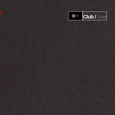
Club / 
Live