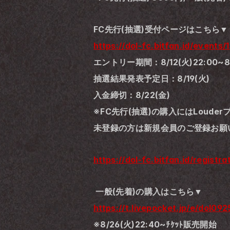
FC先行(抽選)受付ページはこちら▼
https://dol-fc.bitfan.id/events/
エントリー期間：8/12(火)22:00~8/1
抽選結果発表予定日：8/19(火)
入金締切：8/22(金)
※FC先行(抽選)の購入にはLoude
未登録の方は新規会員のご登録お願
https://dol-fc.bitfan.id/regist
 一般(先着)の購入はこちら▼
https://t.livepocket.jp/e/dol092
※8/26(火)22:40~ﾁｹｯﾄ販売開始 