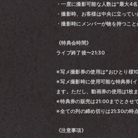
・一度に撮影可能な人数は”最大4名
・撮影時、お客様は中央に立ってい
・撮影時にメンバーが物を持つことが
《特典会時間》
ライブ終了後〜21:30
※写メ撮影券の使用は"おひとり様1
※写メ撮影時に使用可能な特典券(イ
ます。ただし、動画券の使用は1枚ま
※特典券の販売は21:00までとさ
※全ての列の締め切りは21:30の
《注意事項》