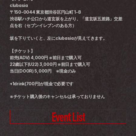
clubasia
〒150-0044 東京都渋谷区円山町 1-8
渋谷駅ハチ公口から道玄坂を上がり、「道玄坂五差路」交差
点を右（セブンイレブンのある方）
坂を下りていくと、左にclubasiaが見えてきます。
【チケット】
前売(ADV) 4,000円 ※前日まで購入可
22歳以下(U22) 3,000円 ※前日まで購入可
当日(DOOR) 5,000円　※現金のみ
+1drink(700円)が現金で必要です
※チケット購入後のキャンセルは承っておりません
Event List