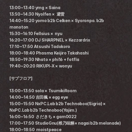
13:00~13:40 ymg × Saina
13:50~14:30 Nyolfen ×  避雷
14:40~15:20 yomo b2b Celken × Syoronpo. b2b 
monoton
15:30~16:10 Fellsius ×  nyu
16:20~17:00 DJ SHARPNEL × Kezzardrix
17:10~17:50 Atsushi Tadokoro
18:00~18:40 Phasma Keijiro Takahashi
18:50~19:30 Nhato × phi16 + fotfla
19:40~20:20 RIKUPI-X × wonyu
[サブフロア]
13:00~13:50 sola × TsumikiRoom
14:00~14:50 吉田楓 × egg eye
15:00~15:50 NxPC.Lab b2b Technoboo(Sigria) × 
NxPC.Lab b2b Technoboo(Yajim.)
16:00~16:50  さだきち × gam0022
17:00~17:50 StudioGnu(椎乃味醂× nagai b2b melonade)
18:00~18:50  moistpeace