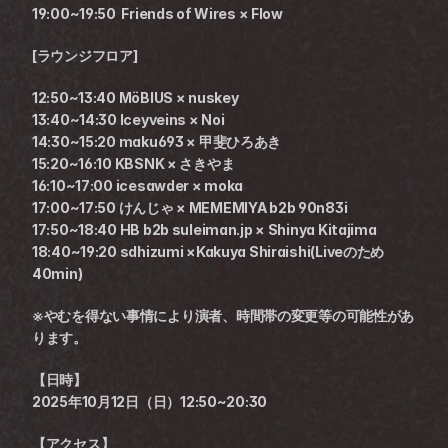
19:00~19:50  Friends of Wires × Flow
[ラウンジフロア]
12:50~13:40 MöBIUS × nuskey
13:40~14:30 Iceyveins × Noi
14:30~15:20 maku693 × 甲斐ひろあき
15:20~16:10 KBSNK × さきやま
16:10~17:00 icesawder × moka
17:00~17:50 けんじゃ × MEMEMIYA b2b 90n83i
17:50~18:40 HB b2b suleiman.jp × Shinya Kitajima
18:40~19:20 sdhizumi ×Kakuya Shiraishi(Liveのため
40min)
※やむを得ない事情により演者、時間帯の変更等の可能性があ
ります。
【日時】
2025年10月12日（日）12:50~20:30
【アクセス】