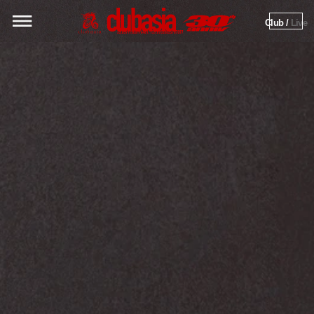
Club / 
Live