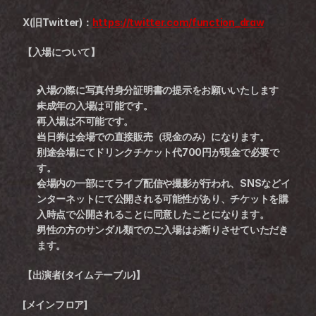
X(旧Twitter)：
https://twitter.com/function_draw
【入場について】
入場の際に写真付身分証明書の提示をお願いいたします
未成年の入場は可能です。
再入場は不可能です。
当日券は会場での直接販売（現金のみ）になります。
別途会場にてドリンクチケット代700円が現金で必要で
す。
会場内の一部にてライブ配信や撮影が行われ、SNSなどイ
ンターネットにて公開される可能性があり、チケットを購
入時点で公開されることに同意したことになります。
男性の方のサンダル類でのご入場はお断りさせていただき
ます。
【出演者(タイムテーブル)】
[メインフロア]