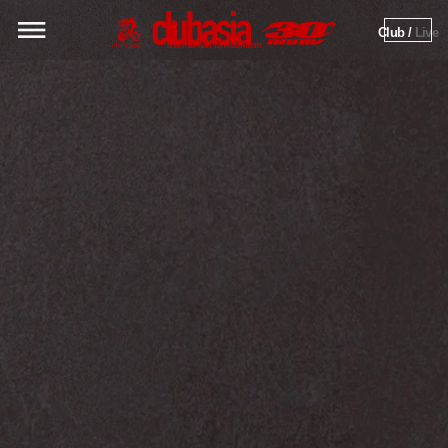
Club / 
Live