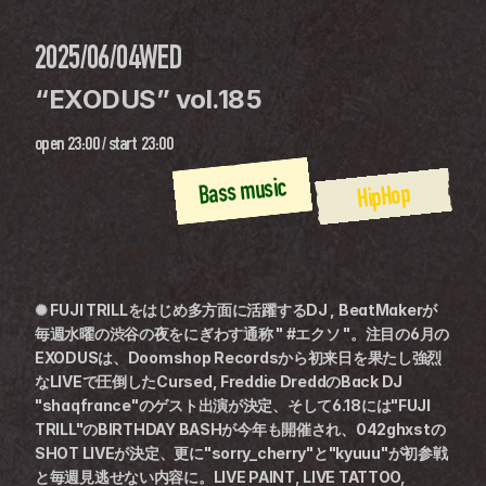
2025/06/04
WED
“EXODUS” vol.185
open
23:00
 / 
start
23:00
Bass music
HipHop
✺ FUJI TRILLをはじめ多方面に活躍するDJ , BeatMakerが
毎週水曜の渋谷の夜をにぎわす通称 " #エクソ "。注目の6月の
EXODUSは、Doomshop Recordsから初来日を果たし強烈
なLIVEで圧倒したCursed, Freddie DreddのBack DJ 
"shaqfrance"のゲスト出演が決定、そして6.18には"FUJI 
TRILL"のBIRTHDAY BASHが今年も開催され、042ghxstの
SHOT LIVEが決定、更に"sorry_cherry"と"kyuuu"が初参戦
と毎週見逃せない内容に。LIVE PAINT, LIVE TATTOO, 