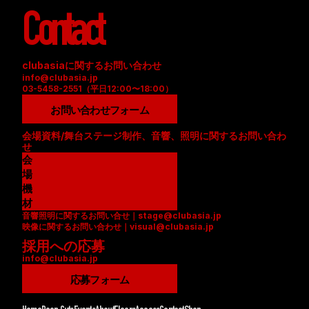
Contact
clubasiaに関するお問い合わせ
info@clubasia.jp
03-5458-2551（平日12:00〜18:00）
お問い合わせフォーム
会場資料/舞台ステージ制作、音響、照明に関するお問い合わ
せ
会
場
資
機
料
材
音響照明に関するお問い合せ｜stage@clubasia.jp
(
リ
映像に関するお問い合わせ｜visual@clubasia.jp
P
ス
採用への応募
D
ト
info@clubasia.jp
F
(
)
P
応募フォーム
D
F