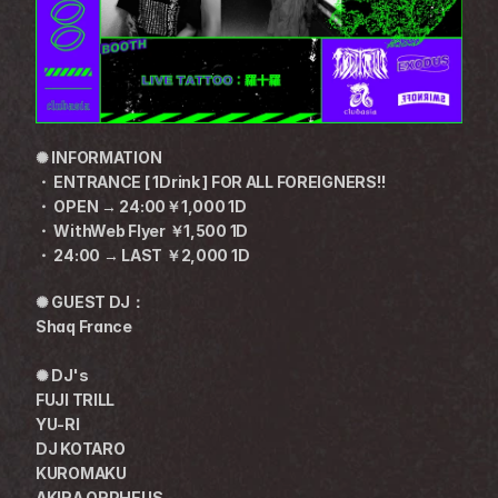
✺ INFORMATION
・ ENTRANCE [ 1Drink ] FOR ALL FOREIGNERS!!
・ OPEN → 24:00￥1,000 1D
・ WithWeb Flyer ￥1,500 1D
・ 24:00 → LAST ￥2,000 1D
✺ GUEST DJ：
Shaq France
✺ DJ's
FUJI TRILL
YU-RI
DJ KOTARO
KUROMAKU
AKIRA ORPHEUS