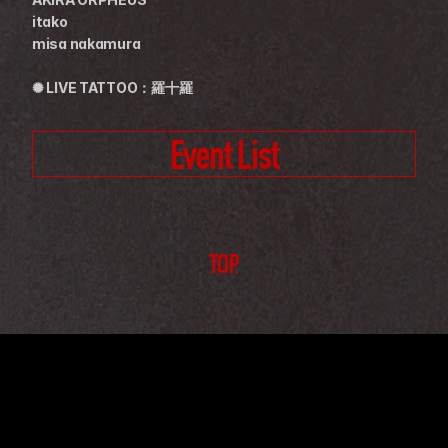
itako
misa nakamura
✺ LIVE TATTOO：羅十羅
Event List
TOP