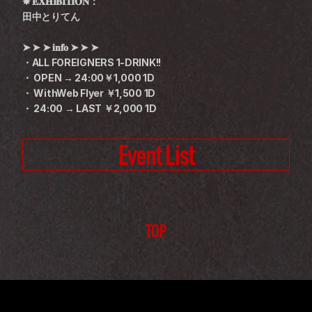
✸ 𝐄𝐗𝐇𝐈𝐁𝐈𝐓𝐈𝐎𝐍：
田中とりてん
➤ ➤ ➤ 𝐢𝐧𝐟𝐨 ➤ ➤ ➤
・ALL FOREIGNERS 1-DRINK!!
・ OPEN → 24:00￥1,000 1D
・ WithWeb Flyer ￥1,500 1D
・ 24:00 → LAST ￥2,000 1D
Event List
TOP