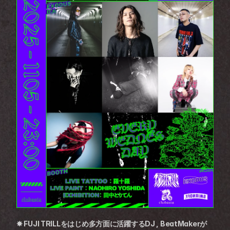
✸ FUJI TRILLをはじめ多方面に活躍するDJ , BeatMakerが