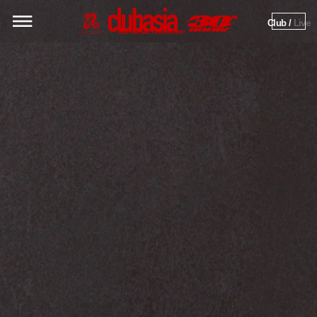
Club / 
Live