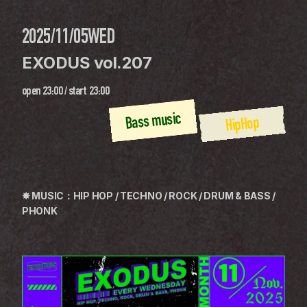
2025/11/05
WED
EXODUS vol.207
open
23:00
 / 
start
23:00
Bass music
HipHop
✸ MUSIC：HIP HOP / TECHNO / ROCK / DRUM & BASS / 
PHONK