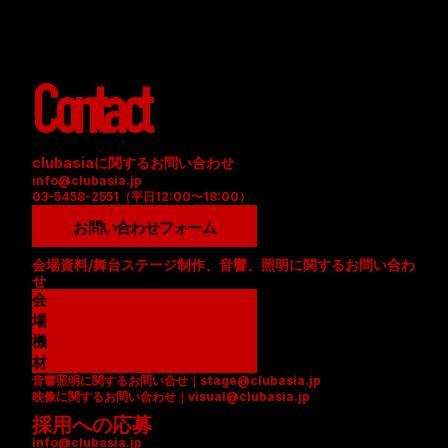
Contact
clubasiaに関するお問い合わせ
info@clubasia.jp
03-5458-2551（平日12:00〜18:00）
お問い合わせフォーム
会場資料/舞台ステージ制作、音響、照明に関するお問い合わ
せ
会
場
資
機
料
材
音響照明に関するお問い合せ｜stage@clubasia.jp
(
リ
映像に関するお問い合わせ｜visual@clubasia.jp
P
ス
採用への応募
D
ト
info@clubasia.jp
F
(