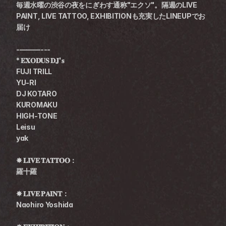
毎週水曜の渋谷の夜をにぎわす通称"エクソ"。隔週のLIVE 
PAINT, LIVE TATTOO, EXHIBITIONも充実したLINEUPでお
届け
-———---
* 𝐄𝐗𝐎𝐃𝐔𝐒 𝐃𝐉'𝐬
FUJI TRILL
YU-RI
DJ KOTARO
KUROMAKU
HIGH-TONE
Leisu
yak
✸ 𝐋𝐈𝐕𝐄 𝐓𝐀𝐓𝐓𝐎𝐎：
羅十羅
✸ 𝐋𝐈𝐕𝐄 𝐏𝐀𝐈𝐍𝐓：
Naohiro Yoshida