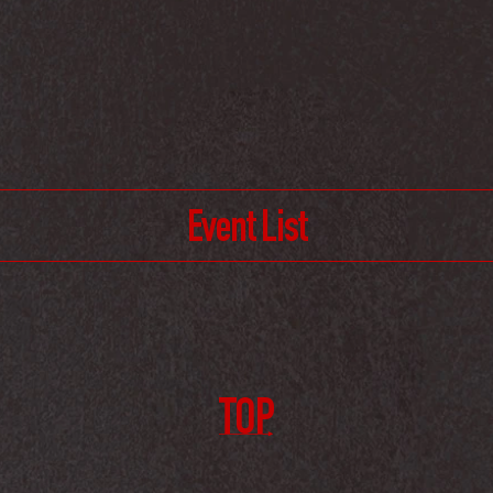
Event List
TOP