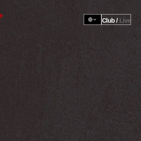
Club / 
Live