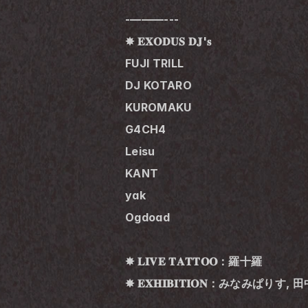
-———---
✸ 𝐄𝐗𝐎𝐃𝐔𝐒 𝐃𝐉'𝐬
FUJI TRILL
DJ KOTARO
KUROMAKU
G4CH4
Leisu
KANT
yak
Ogdoad
✸ 𝐋𝐈𝐕𝐄 𝐓𝐀𝐓𝐓𝐎𝐎：羅十羅
✸ 𝐄𝐗𝐇𝐈𝐁𝐈𝐓𝐈𝐎𝐍：みなみぱり