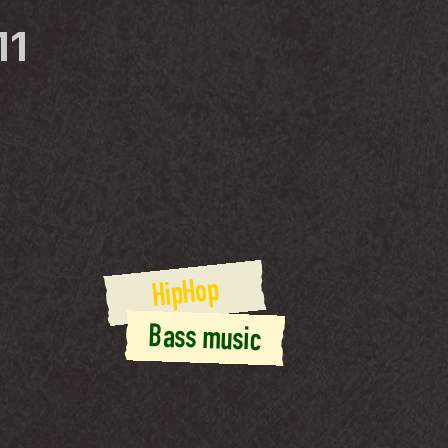
11
HipHop
Bass music