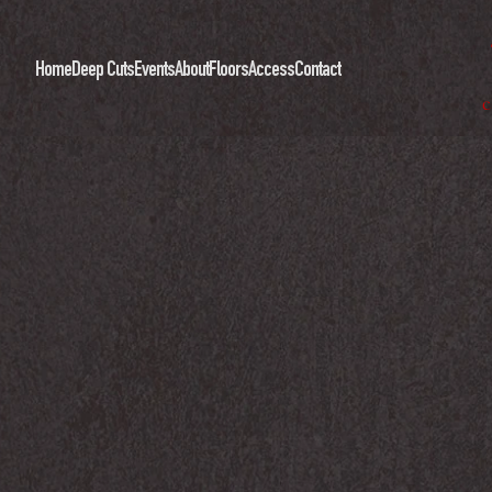
Home
Deep Cuts
Events
About
Floors
Access
Contact