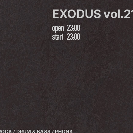
EXODUS vol.2
open
23:00
start
23:00
ROCK / DRUM & BASS / PHONK