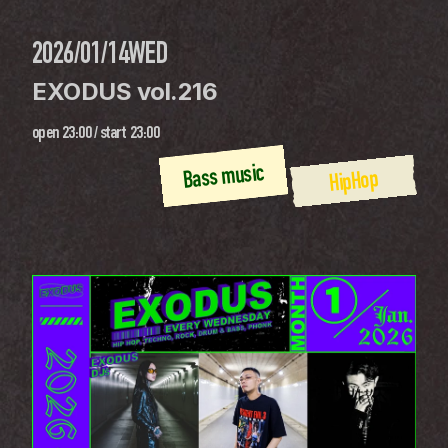
2026/01/14
WED
EXODUS vol.216
open
23:00
 / 
start
23:00
Bass music
HipHop