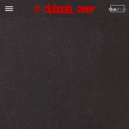
Club / 
Live