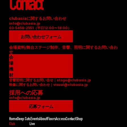
Contact
clubasiaに関するお問い合わせ
info@clubasia.jp
03-5458-2551（平日12:00〜18:00）
お問い合わせフォーム
会場資料/舞台ステージ制作、音響、照明に関するお問い合わ
せ
会
場
資
機
料
材
音響照明に関するお問い合せ｜stage@clubasia.jp
(
リ
映像に関するお問い合わせ｜visual@clubasia.jp
P
ス
採用への応募
D
ト
info@clubasia.jp
F
(
)
P
応募フォーム
D
F
Home
Deep Cuts
Events
About
Floors
Access
Contact
Shop
)
Club
Live