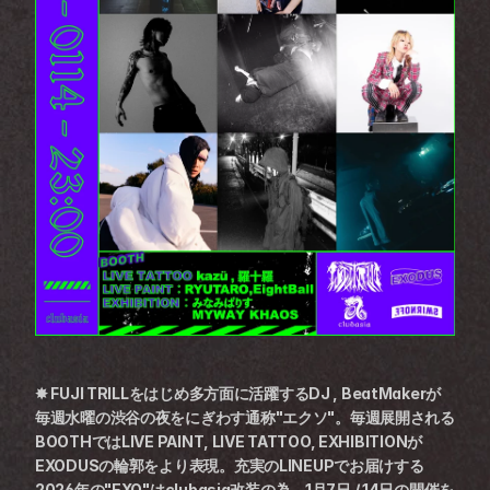
✸ FUJI TRILLをはじめ多方面に活躍するDJ , BeatMakerが
毎週水曜の渋谷の夜をにぎわす通称"エクソ"。毎週展開される
BOOTHではLIVE PAINT, LIVE TATTOO, EXHIBITIONが
EXODUSの輪郭をより表現。充実のLINEUPでお届けする
2026年の"EXO"はclubasia改装の為、1月7日 / 14日の開催を