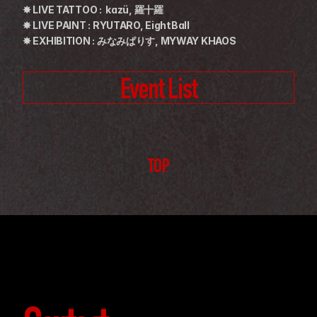
✸ LIVE TATTOO :  kazü, 羅十羅
✸ LIVE PAINT : RYUTARO, EightBall
✸ EXHIBITION : みなみぱりす, MYWAY KHAOS
Event List
TOP