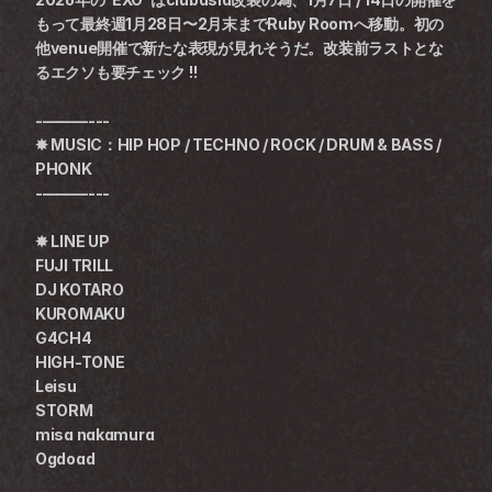
もって最終週1月28日〜2月末までRuby Roomへ移動。初の
他venue開催で新たな表現が見れそうだ。改装前ラストとな
るエクソも要チェック !!
-———---
✸ MUSIC：HIP HOP / TECHNO / ROCK / DRUM & BASS / 
PHONK
-———---
✸ LINE UP
FUJI TRILL
DJ KOTARO
KUROMAKU
G4CH4
HIGH-TONE
Leisu
STORM
misa nakamura
Ogdoad