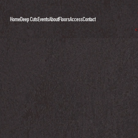
Home
Deep Cuts
Events
About
Floors
Access
Contact