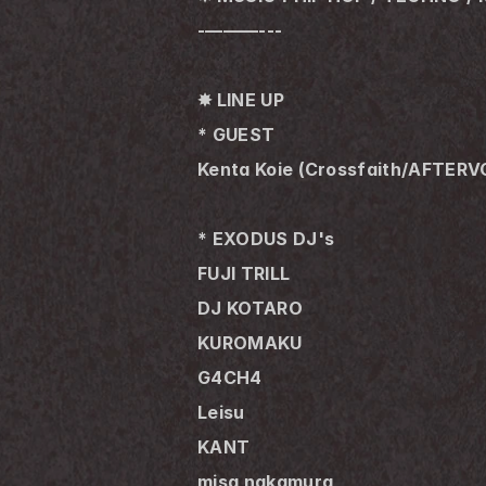
-———---
✸ LINE UP
* GUEST
Kenta Koie (Crossfaith/AFTERV
* EXODUS DJ's
FUJI TRILL
DJ KOTARO
KUROMAKU
G4CH4
Leisu
KANT
misa nakamura