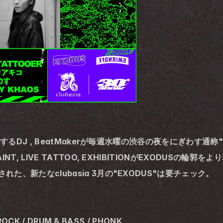
活躍するDJ , BeatMakerが毎週水曜の渋谷の夜をにぎわす通称
NT, LIVE TATTOO, EXHIBITIONがEXODUSの輪郭をよ
れた、新たなclubasia 3月の"EXODUS"は要チェック。
ROCK / DRUM & BASS / PHONK