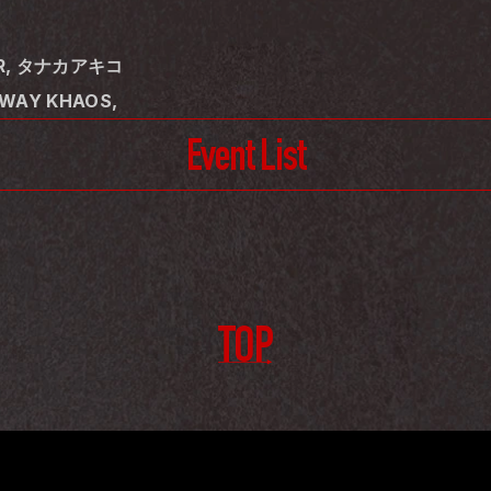
OER, タナカアキコ
YWAY KHAOS,
Event List
TOP