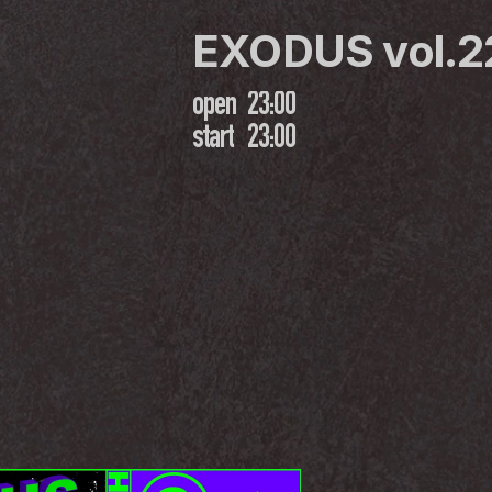
EXODUS vol.2
open
23:00
start
23:00