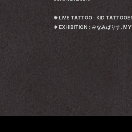
✸ LIVE TATTOO : KID TATTO
✸ EXHIBITION : みなみぱりす, M