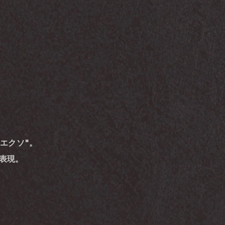
"エクソ"。
り表現。