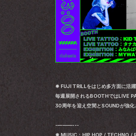
✸ FUJI TRILLをはじめ多方面に
毎週展開されるBOOTHではLIVE PAI
30周年を迎え空間とSOUNDが強化さ
-———---
✸ MUSIC：HIP HOP / TECHNO / 