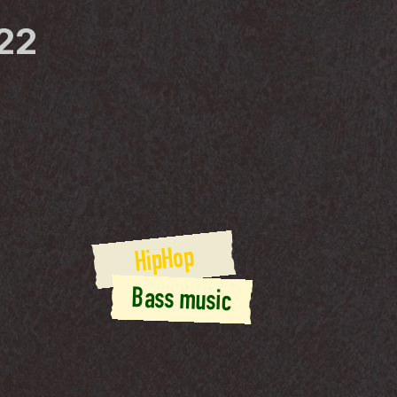
22
HipHop
Bass music