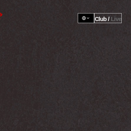
Club / 
Live