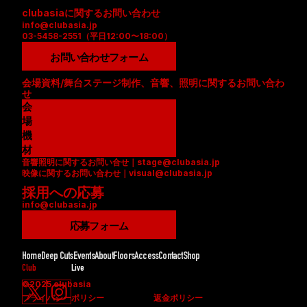
clubasiaに関するお問い合わせ
info@clubasia.jp
03-5458-2551（平日12:00〜18:00）
お問い合わせフォーム
会場資料/舞台ステージ制作、音響、照明に関するお問い合わ
せ
会
場
資
機
料
材
音響照明に関するお問い合せ｜stage@clubasia.jp
(
リ
映像に関するお問い合わせ｜visual@clubasia.jp
P
ス
採用への応募
D
ト
info@clubasia.jp
F
(
)
P
応募フォーム
D
F
Home
Deep Cuts
Events
About
Floors
Access
Contact
Shop
)
Club
Live
©2025 clubasia
プライバシーポリシー
返金ポリシー