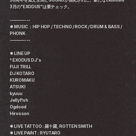
3月の"EXODUS"は要チェック。
-———---
✸ MUSIC：HIP HOP / TECHNO / ROCK / DRUM & BASS / 
PHONK
-———---
✸ LINE UP
* EXODUS DJ's
FUJI TRILL
DJ KOTARO
KUROMAKU
ATSUKI
kyuuu
Jellyf!sh
Ogdoad
Hirosson
✸ LIVE TATTOO : 羅十羅, ROTTEN SMITH
✸ LIVE PAINT : RYUTARO