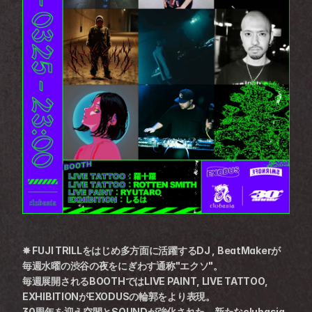
✸ FUJI TRILLをはじめ多方面に活躍するDJ , BeatMakerが
毎週水曜の渋谷の夜をにぎわす通称"エクソ"。
毎週展開されるBOOTHではLIVE PAINT, LIVE TATTOO, 
EXHIBITIONがEXODUSの輪郭をより表現。
30周年を迎え空間とSOUNDが強化された、新たなclubasia 