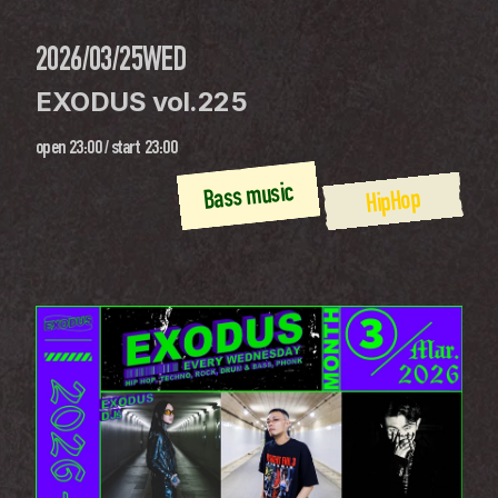
2026/03/25
WED
EXODUS vol.225
open
23:00
 / 
start
23:00
Bass music
HipHop