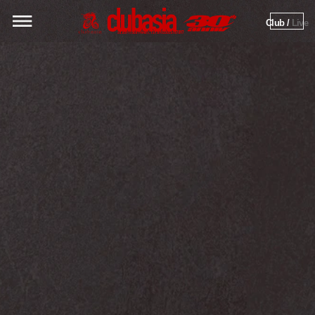
Club / 
Live