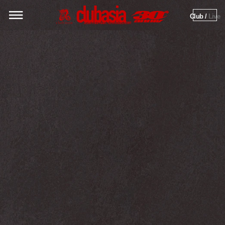
Club / 
Live