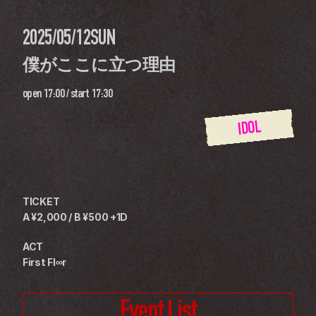
2025/05/12
SUN
僕がここに立つ理由
open
17:00
 / 
start
17:30
IDOL
TICKET
A ¥2,000 / B ¥500 +1D
ACT
First Fl∞r
Event List