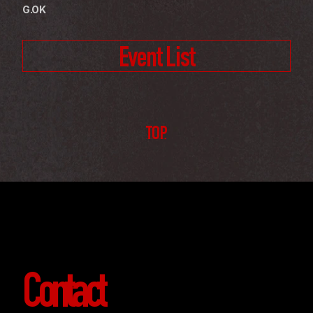
G.OK
Event List
TOP
Contact