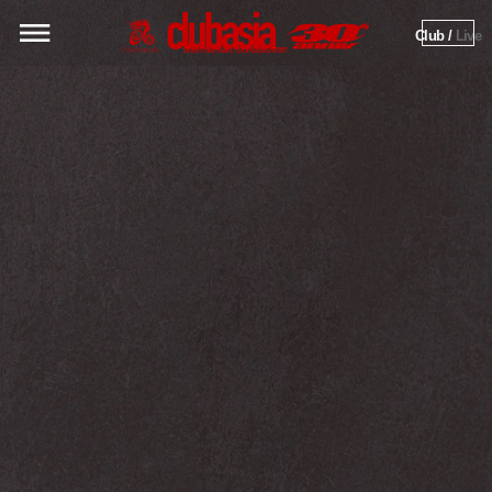
Club / 
Live