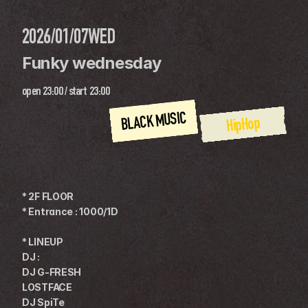
2026/01/07
WED
Funky wednesday
open
23:00
 / 
start
23:00
BLACK MUSIC
HipHop
* 2F FLOOR
* Entrance : 1000/1D
* LINEUP
DJ : 
DJ G-FRESH
LOSTFACE
DJ SpiTe