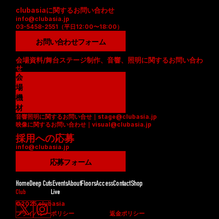
clubasiaに関するお問い合わせ
info@clubasia.jp
03-5458-2551（平日12:00〜18:00）
お問い合わせフォーム
会場資料/舞台ステージ制作、音響、照明に関するお問い合わ
せ
会
場
資
機
料
材
音響照明に関するお問い合せ｜stage@clubasia.jp
(
リ
映像に関するお問い合わせ｜visual@clubasia.jp
P
ス
採用への応募
D
ト
info@clubasia.jp
F
(
)
P
応募フォーム
D
F
Home
Deep Cuts
Events
About
Floors
Access
Contact
Shop
)
Club
Live
©2025 clubasia
プライバシーポリシー
返金ポリシー