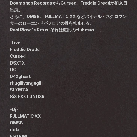
Doomshop RecordsからCursed、Freddie Dreddが初来日
出演。
さらに、OMSB、 FULLMATIC XX などバイナル・ネクロマン
サーのローエンドがフロアの骨を軋ませる。
Real Playa's Ritual それは狂乱のclubasia──、
-Live-
Freddie Dredd
Cursed
DSXTX
DC
042ghxst
rirugiliyangugili
SLXMZA
SiX FXXT UNDXR　
-Dj-
FULLMATIC XX
OMSB
itako
EGXRIM