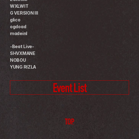
WXLWIT
G VERSION III
glico
ogdoad
madeinl
-Beat Live-
SHVXMANE
NOBOU
YUNG RIZLA
Event List
TOP