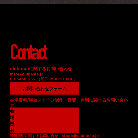
Contact
clubasiaに関するお問い合わせ
info@clubasia.jp
03-5458-2551（平日12:00〜18:00）
お問い合わせフォーム
会場資料/舞台ステージ制作、音響、照明に関するお問い合わ
せ
会
場
資
機
料
材
音響照明に関するお問い合せ｜stage@clubasia.jp
(
リ