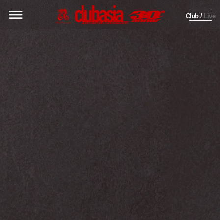
Club / 
Live