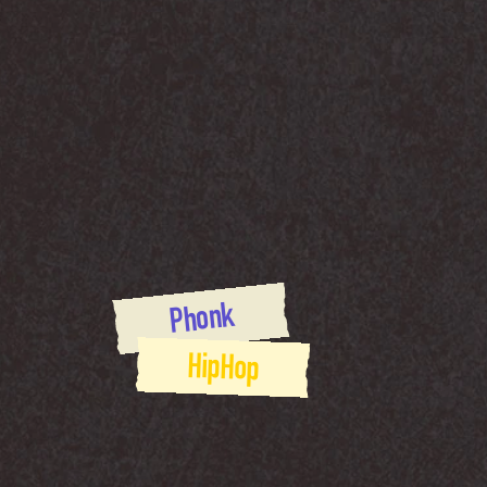
Phonk
HipHop