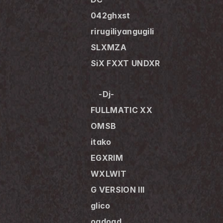
042ghxst
rirugiliyangugili
SLXMZA
SiX FXXT UNDXR
　-Dj-
FULLMATIC XX
OMSB
itako
EGXRIM
WXLWIT
G VERSION III
glico
ogdoad