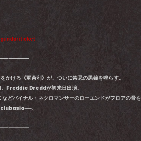
/gundariticket
——————
レスをかける《軍荼利》が、ついに禁忌の黒鐘を鳴らす。
ed、Freddie Dreddが初来日出演。
C XX などバイナル・ネクロマンサーのローエンドがフロアの骨
のclubasia──、
——————