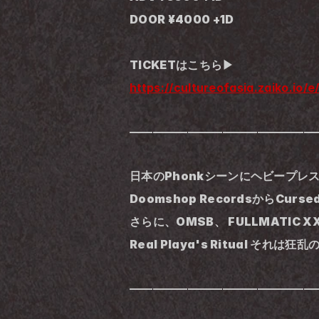
DOOR ¥4000 +1D
TICKETはこちら▶︎
https://cultureofasia.zaiko.io/e
————————————————
日本のPhonkシーンにヘビープ
Doomshop RecordsからCurs
さらに、OMSB、 FULLMATI
Real Playa's Ritual それは狂乱
————————————————