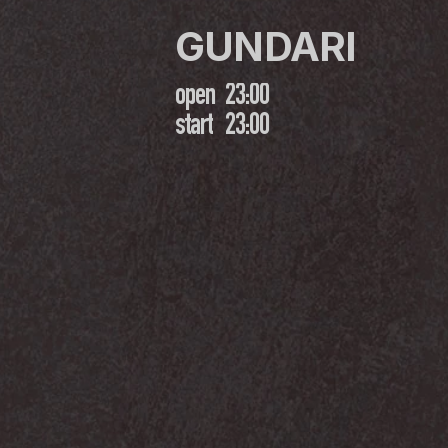
GUNDARI
open
23:00
start
23:00