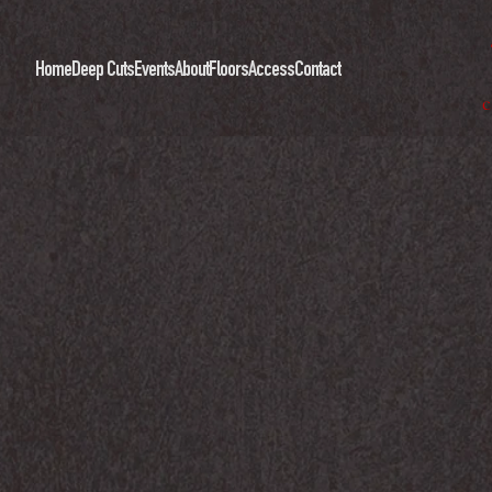
Home
Deep Cuts
Events
About
Floors
Access
Contact