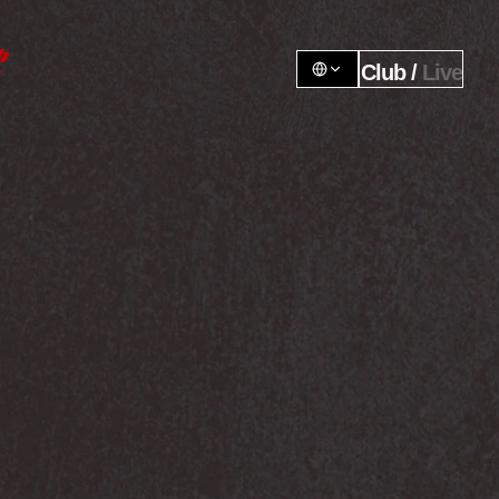
Club / 
Live