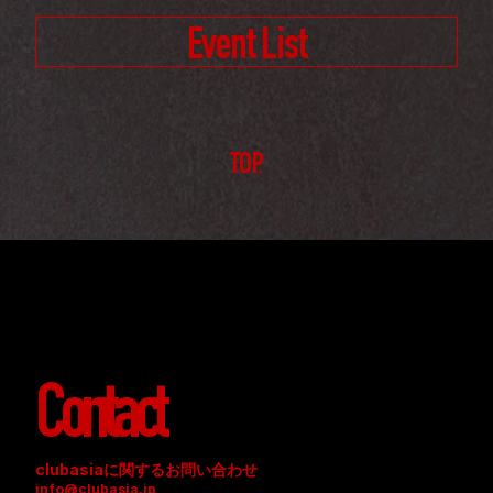
Event List
TOP
Contact
clubasiaに関するお問い合わせ
info@clubasia.jp