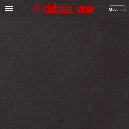
Club / 
Live