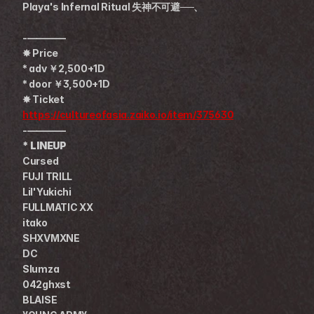
Playa's Infernal Ritual 失神不可避──、
-————
✸ Price
* adv ￥2,500+1D
* door ￥3,500+1D
✸ Ticket
https://cultureofasia.zaiko.io/item/375630
-————
* LINEUP
Cursed 
FUJI TRILL
Lil'Yukichi
FULLMATIC XX
itako 
SHXVMXNE  
DC
Slumza 
042ghxst 
BLAISE