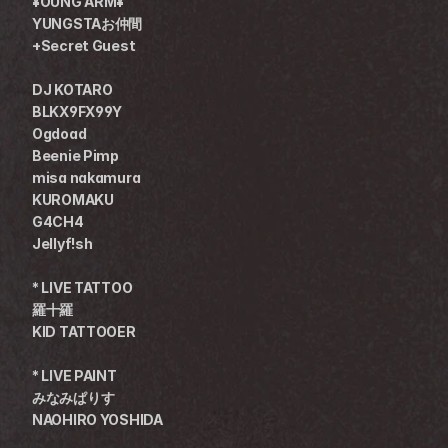
¥OUNG ARM¥
YUNGSTAお仲間 
+Secret Guest
DJ KOTARO
BLKX9FX99Y  
Ogdoad 
Beenie Pimp
misa nakamura
KUROMAKU
G4CH4
Jellyf!sh
* LIVE TATTOO
羅十羅
KID TATTOOER
* LIVE PAINT
みなみぱりす
NAOHIRO YOSHIDA