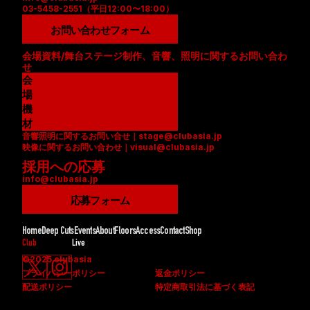
03-5458-2551（平日12:00〜18:00）
お問い合わせフォーム
会場資料/舞台ステージ制作、音響、照明に関するお問い合わ
せ
会
場
資
機
料
材
音響照明に関するお問い合せ｜stage@clubasia.jp
(
リ
映像に関するお問い合わせ｜visual@clubasia.jp
P
ス
採用への応募
D
ト
info@clubasia.jp
F
(
)
P
応募フォーム
D
F
Home
Deep Cuts
Events
About
Floors
Access
Contact
Shop
)
Club
Live
©2025 clubasia
プライバシーポリシー
返金ポリシー
配送ポリシー
特定商取引法に基づく表記