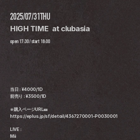
2025/07/31
THU
HIGH TIME  at clubasia
open
17:30
 / 
start
18:00
当日 : ¥4000/1D 
前売り : ¥3500/1D
※購入ページURL🎫
https://eplus.jp/sf/detail/4367270001-P0030001
LIVE : 
Mii