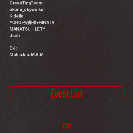
GreenTingTeam
okano_skywalker
Kidella
YORO+安藤優+HINATA
MANATSU + LETY
Joeh
DJ :
Mah a.k.a. M.S.M
Event List
TOP