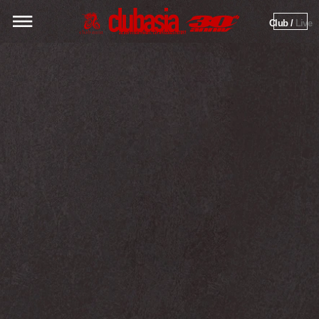
Club / 
Live