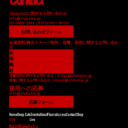
Contact
clubasiaに関するお問い合わせ
info@clubasia.jp
03-5458-2551（平日12:00〜18:00）
お問い合わせフォーム
会場資料/舞台ステージ制作、音響、照明に関するお問い合わ
せ
会
場
資
機
料
材
音響照明に関するお問い合せ｜stage@clubasia.jp
(
リ
映像に関するお問い合わせ｜visual@clubasia.jp
P
ス
採用への応募
D
ト
info@clubasia.jp
F
(
)
P
応募フォーム
D
F
Home
Deep Cuts
Events
About
Floors
Access
Contact
Shop
)
Club
Live
©2025 clubasia