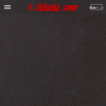
Club / 
Live