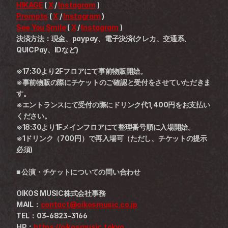
HIKAGE
 ( 
X
 / 
Instagram
 )
Prompts
 ( 
X
 / 
Instagram
 )
See You Smile
 ( 
X
 / 
Instagram
 )
決済方法：現金、paypay、電子決済(クレカ、交通系、
QUICPay、IDなど)
※17:30より2Fフロアにて事前物販開始。
※事前物販の際にチケットのご確認と受付をさせていただきま
す。
※エントランスにて受付の際にドリンク代1,400円をお支払い
ください。
※18:30より1Fメインフロアにて整理番号順に入場開始。
※1ドリンク（700円）で再入場可（ただし、チケットの提示
必須)
■ 
公演・チケットについての問い合わせ
OIKOS MUSIC株式会社事務
MAIL：
contact@oikosmusic.co.jp
TEL：03-6823-3166
HP：
https://oikosmusic.tokyo