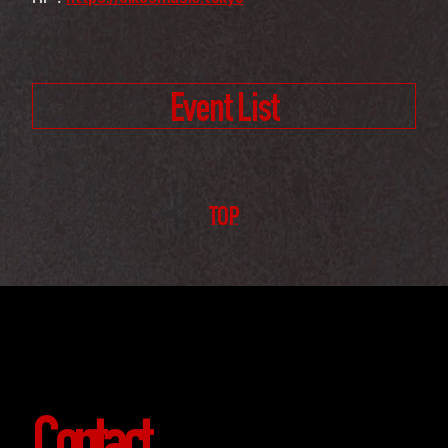
Event List
TOP