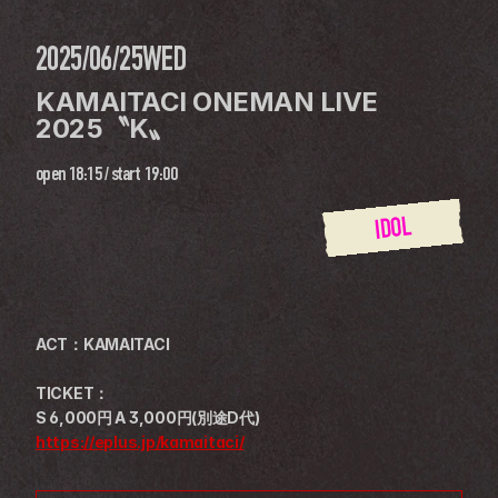
2025/06/25
WED
KAMAITACI ONEMAN LIVE 
2025〝K〟
open
18:15
 / 
start
19:00
IDOL
ACT：KAMAITACI 
TICKET：
S 6,000円 A 3,000円(別途D代)
https://eplus.jp/kamaitaci/