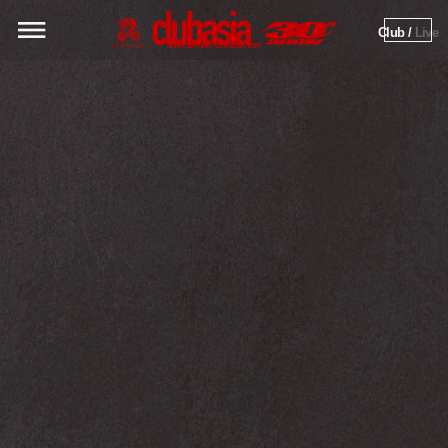
Club / 
Live