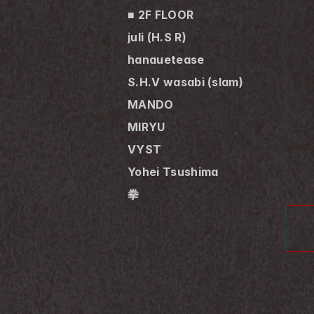
■ 2F FLOOR
juli (H.S R)
hanauetease
S.H.V wasabi (slam)
MANDO
MIRYU
VYST
Yohei Tsushima
拳