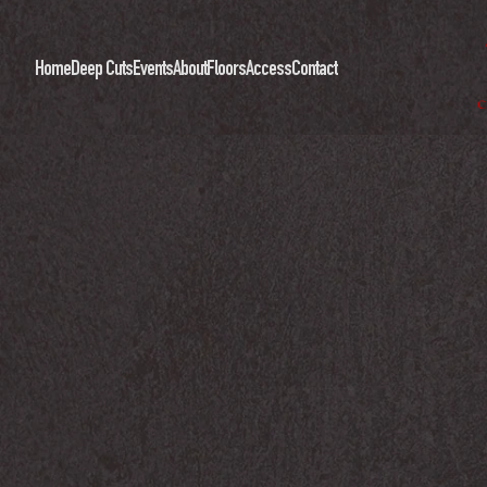
Home
Deep Cuts
Events
About
Floors
Access
Contact