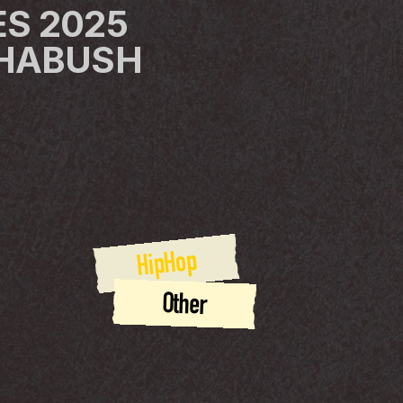
S 2025 
 HABUSH
HipHop
Other