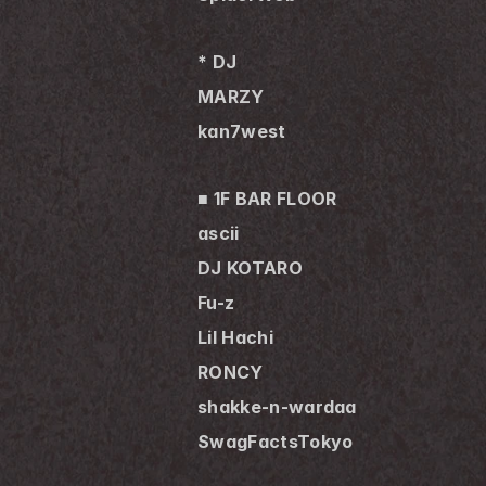
* DJ
MARZY
kan7west
■ 1F BAR FLOOR
ascii
DJ KOTARO
Fu-z
Lil Hachi
RONCY
shakke-n-wardaa
SwagFactsTokyo