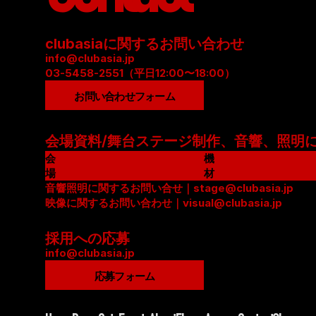
clubasiaに関するお問い合わせ
info@clubasia.jp
03-5458-2551（平日12:00〜18:00）
お問い合わせフォーム
会場資料/舞台ステージ制作、音響、照明
会
機
場
材
資
音響照明に関するお問い合せ｜stage@clubasia.jp
リ
料
映像に関するお問い合わせ｜visual@clubasia.jp
ス
(
ト
P
(
採用への応募
D
P
info@clubasia.jp
F
D
応募フォーム
)
F
)