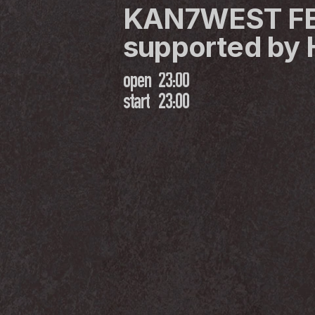
KAN7WEST FE
supported by
open
23:00
start
23:00