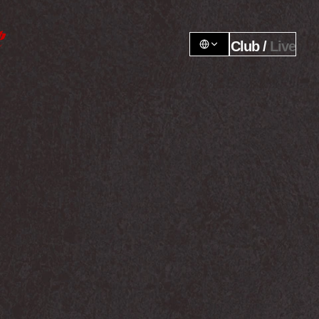
Club / 
Live