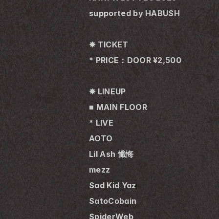
supported by HABUSH
✸ TICKET
* PRICE：DOOR ¥2,500
✸ LINEUP
■ MAIN FLOOR
* LIVE
AOTO
Lil Ash 懺悔
mezz
Sad Kid Yaz
SatoCobain
SpiderWeb