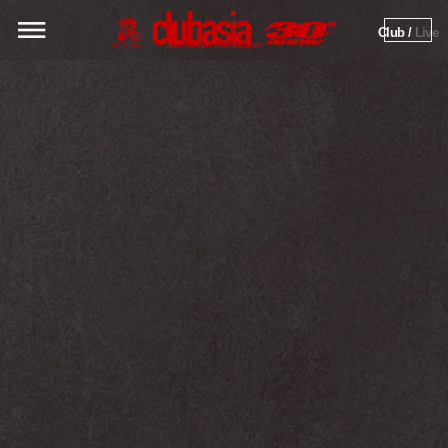
Club / 
Live