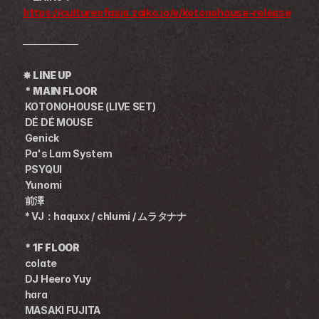
https://cultureofasia.zaiko.io/e/kotonohouse-release
────────
✸ 
LINE UP
 * MAIN FLOOR 　  
KOTONOHOUSE (LIVE SET)
DÉ DÉ MOUSE
Genick
 Pa's Lam System
 PSYQUI
 Yunomi
 前澤
 * VJ：haquxx / chlumi / ムラタナナ
 * 1F FLOOR　
 colate
 DJ Heero Yuy
 hara
 MASAKI FUJITA