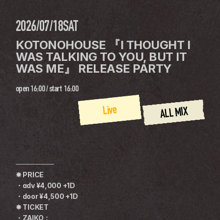
2026/07/18
SAT
KOTONOHOUSE 『I THOUGHT I 
WAS TALKING TO YOU, BUT IT 
WAS ME』 RELEASE PARTY
open
16:00
 / 
start
16:00
Live
ALL MIX
────────
✸ PRICE
・adv ¥4,000 +1D
・door ¥4,500 +1D
✸ TICKET
・ZAIKO：