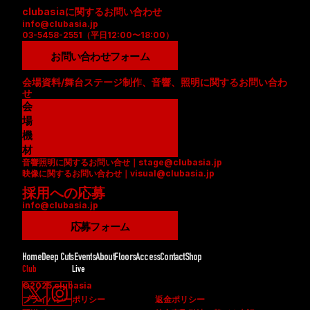
clubasiaに関するお問い合わせ
info@clubasia.jp
03-5458-2551（平日12:00〜18:00）
お問い合わせフォーム
会場資料/舞台ステージ制作、音響、照明に関するお問い合わ
せ
会
場
資
機
料
材
音響照明に関するお問い合せ｜stage@clubasia.jp
(
リ
映像に関するお問い合わせ｜visual@clubasia.jp
P
ス
採用への応募
D
ト
info@clubasia.jp
F
(
)
P
応募フォーム
D
F
Home
Deep Cuts
Events
About
Floors
Access
Contact
Shop
)
Club
Live
©2025 clubasia
プライバシーポリシー
返金ポリシー