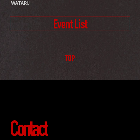
 WATARU
Event List
TOP
Contact