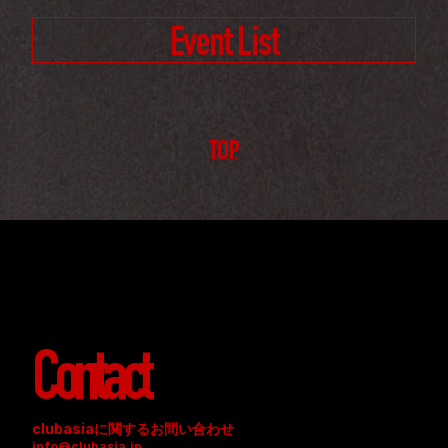
Event List
TOP
Contact
clubasiaに関するお問い合わせ
info@clubasia.jp