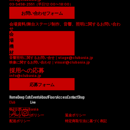
03-5458-2551（平日12:00〜18:00）
お問い合わせフォーム
会場資料/舞台ステージ制作、音響、照明に関するお問い合わ
せ
会
場
資
機
料
材
音響照明に関するお問い合せ｜stage@clubasia.jp
(
リ
映像に関するお問い合わせ｜visual@clubasia.jp
P
ス
採用への応募
D
ト
info@clubasia.jp
F
(
)
P
応募フォーム
D
F
Home
Deep Cuts
Events
About
Floors
Access
Contact
Shop
)
Club
Live
©2025 clubasia
プライバシーポリシー
返金ポリシー
配送ポリシー
特定商取引法に基づく表記