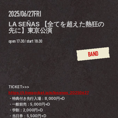
2025/06/27
FRI
LA SEÑAS 【全てを超えた熱狂の
先に】東京公演
open
17:30
 / 
start
18:30
BAND
TICKET>>>
https://t.livepocket.jp/e/lasenas_20250627
・特典付き先行入場：8,000円+D
・一般前売：5,000円+D
・学割：2,000円+D
・当日券：5,500円+D