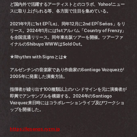
ど国内外で活躍するアーティストとのコラボ、Yahoo!ニュー
スに取り上げられる等、各方面で注目を集めている。
2021年9月に1st EP｢La｣、同年12月に2nd EP｢Señas」をリ
リース。2024年1月には1stアルバム「Country of Frenzy」
を全国流通リリース。同年東名阪ツアーを開催。ツアーファ
イナルのShibuya WWWはSold Out。
★Rhythm with Signsとは★
アルゼンチンの音楽家であり作曲家のSantiago Vazquezが
2005年に発案した演奏方法。
指揮者が繰り出す100種類以上のハンドサインを元に演奏者が
即興でアンサンブルを構築する。2024年のSantiago 
Vazquez来日時にはコラボレーションライブ及びワークショ
ップを開催した。
https://lasenas.ryzm.jp