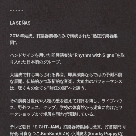
- - - - -
LA SEÑAS
2016年結成。打楽器奏者のみで構成された”熱狂打楽器集
団”。
ハンドサインを用いた即興演奏法“Rhythm with Signs”を取
り入れた日本初のグループ。
大編成で打ち鳴らされる轟音。即興演奏ならではの予測不能
な展開。伝統的かつ革新的な音楽。大迫力のパフォーマンス
は、聴くもの全てを”熱狂の国”へと誘う。
その演奏は世代や人種の壁を超えて好評を博し、ライブハウ
ス、野外フェス、クラブ、学校の体育館から児童に向けたワ
ークショップまで場所を問わず活動している。
テレビ朝日「EIGHT-JAM」打楽器特集回に出演、打首獄門同
好会.日食なつこ.KenKen(RIZE).小川慶太(Snarky Puppy)な