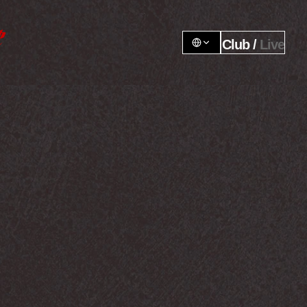
Club / 
Live