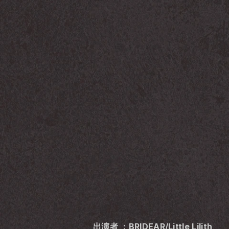
出演者 ：BRIDEAR/Little Lilith