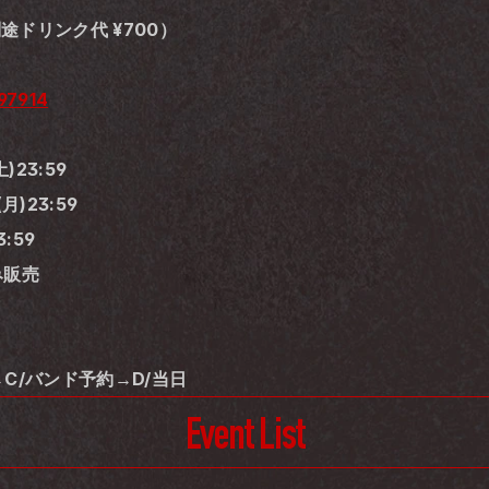
（別途ドリンク代 ¥700）
397914
)23:59
月)23:59
3:59
み販売
→C/バンド予約→D/当日
Event List