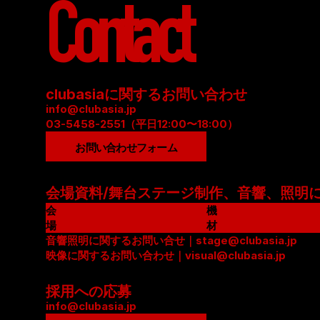
Contact
clubasiaに関するお問い合わせ
info@clubasia.jp
03-5458-2551（平日12:00〜18:00）
お問い合わせフォーム
会場資料/舞台ステージ制作、音響、照明
会
機
場
材
資
音響照明に関するお問い合せ｜stage@clubasia.jp
リ
料
映像に関するお問い合わせ｜visual@clubasia.jp
ス
(
ト
P
(
採用への応募
D
P
info@clubasia.jp
F
D