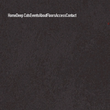
Home
Deep Cuts
Events
About
Floors
Access
Contact