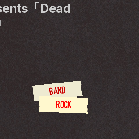
resents「Dead 
6」
BAND
ROCK