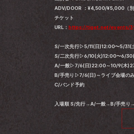
ADV/DOOR ：¥4,500/¥5,000
チケット
URL：
https://tiget.net/events/
S/一次先行▷5/11(日)12:00〜5/31(土
S/二次先行▷6/10(火)12:00〜6/30(
A/一般▷7/6(日)22:00～10/9(木)2
B/手売り▷7/6(日)～ライブ会場の
C/バンド予約
入場順 S/先行→A/一般→B/手売り