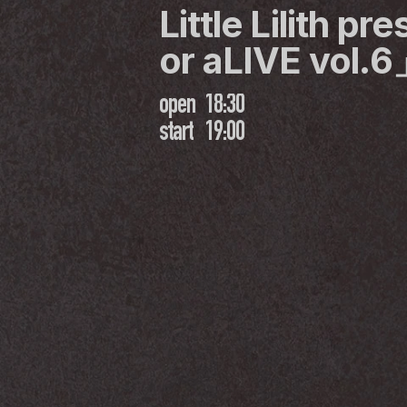
Little Lilith p
or aLIVE vol.
open
18:30
start
19:00