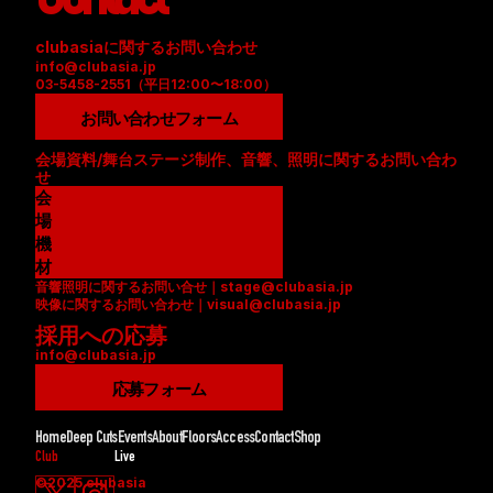
clubasiaに関するお問い合わせ
info@clubasia.jp
03-5458-2551（平日12:00〜18:00）
お問い合わせフォーム
会場資料/舞台ステージ制作、音響、照明に関するお問い合わ
せ
会
場
資
機
料
材
音響照明に関するお問い合せ｜stage@clubasia.jp
(
リ
映像に関するお問い合わせ｜visual@clubasia.jp
P
ス
採用への応募
D
ト
info@clubasia.jp
F
(
)
P
応募フォーム
D
F
Home
Deep Cuts
Events
About
Floors
Access
Contact
Shop
)
Club
Live
©2025 clubasia