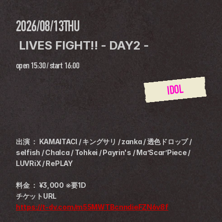
2026/08/13
THU
 LIVES FIGHT!! - DAY2 - 
open
15:30
 / 
start
16:00
IDOL
出演 ： KAMAITACI / キングサリ / zanka / 透色ドロップ / 
selfish / Chalca / Tohkei / Payrin's / Ma’Scar’Piece / 
LUVRiX / RePLAY
料金 ： ¥3,000 ※要1D
チケットURL
https://t-dv.com/m55MWTBcnndieFZN6v8f