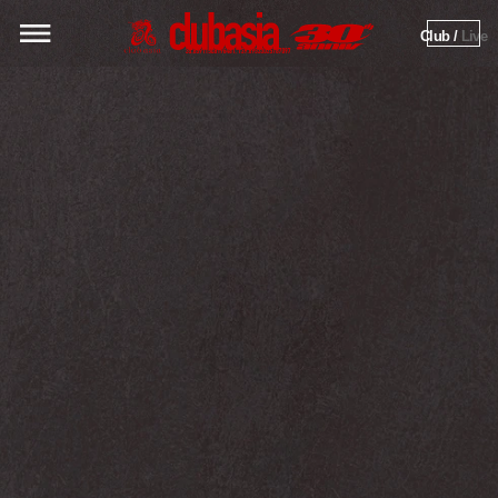
Club / 
Live