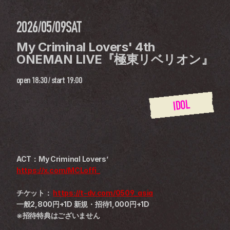
2026/05/09
SAT
My Criminal Lovers' 4th 
ONEMAN LIVE『極東リベリオン』
open
18:30
 / 
start
19:00
IDOL
ACT：My Criminal Lovers’
https://x.com/MCLoffi_
チケット： 
https://t-dv.com/0509_asia
一般2,800円+1D 新規・招待1,000円+1D
※招待特典はございません