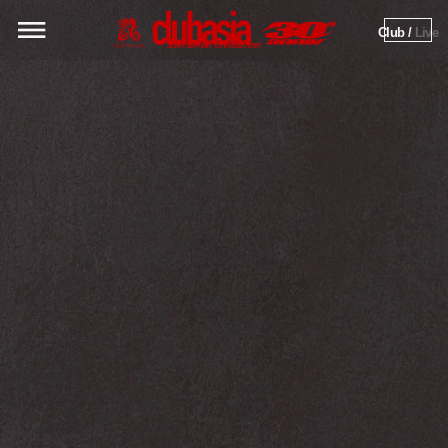
Club / 
Live