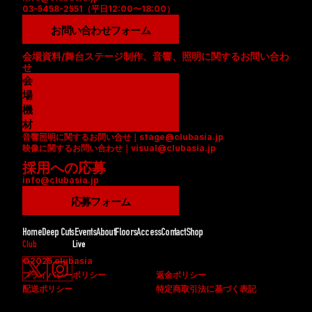
03-5458-2551（平日12:00〜18:00）
お問い合わせフォーム
会場資料/舞台ステージ制作、音響、照明に関するお問い合わ
せ
会
場
資
機
料
材
音響照明に関するお問い合せ｜stage@clubasia.jp
(
リ
映像に関するお問い合わせ｜visual@clubasia.jp
P
ス
採用への応募
D
ト
info@clubasia.jp
F
(
)
P
応募フォーム
D
F
Home
Deep Cuts
Events
About
Floors
Access
Contact
Shop
)
Club
Live
©2025 clubasia
プライバシーポリシー
返金ポリシー
配送ポリシー
特定商取引法に基づく表記