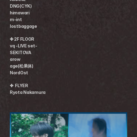
DNG(CYK)
himawari
m-int
lostbaggage
✤ 2F FLOOR
vq -LIVE set-
SEKITOVA
arow
age(松果体)
NordOst
✤  FLYER
Ryota Nakamura