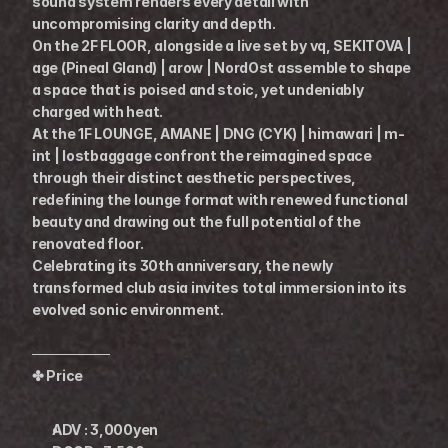
sound system renders every detail with 
uncompromising clarity and depth.
On the 2F FLOOR, alongside a live set by vq, SEKITOVA | 
age (Pineal Gland) | arow | NordOst assemble to shape 
a space that is poised and stoic, yet undeniably 
charged with heat.
At the 1F LOUNGE, AMANE | DNG (CYK) | himawari | m-
int | lostbaggage confront the reimagined space 
through their distinct aesthetic perspectives, 
redefining the lounge format with renewed functional 
beauty and drawing out the full potential of the 
renovated floor.
Celebrating its 30th anniversary, the newly 
transformed club asia invites total immersion into its 
evolved sonic environment.
────────
✤ Price
ADV : 3,000yen