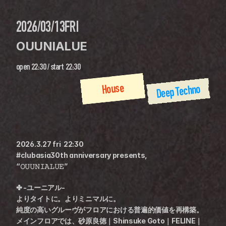
2026/03/13
FRI
OUUNIALUE
open
22:30
 / 
start
22:30
House
Deep Techno
2026.3.27 fri  22:30
#clubasia30th anniversary presents,
“𝙾𝚄𝚄𝙽𝙸𝙰𝙻𝚄𝙴”
✤ -ユーニアル-
よりタイトに。よりミニマルに。
純度の高いグルーヴがフロアにおける普遍的価値を再構築。
メインフロアでは、砂原良徳｜Shinsuke Goto｜FELINE｜