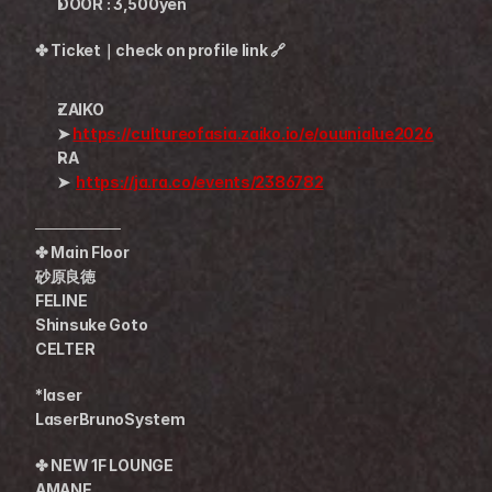
DOOR : 3,500yen
✤ Ticket｜check on profile link 🔗
ZAIKO
➤ 
https://cultureofasia.zaiko.io/e/ouunialue2026
RA
➤  
https://ja.ra.co/events/2386782
────────
✤ Main Floor
砂原良徳
FELINE
Shinsuke Goto
CELTER
*laser
LaserBrunoSystem
✤ NEW 1F LOUNGE
AMANE