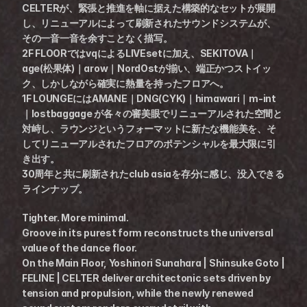
CELTERが、緊張と推進を軸に据えた構築的なセットが展開
し、リニューアルによって刷新されたサウンドシステムが、
その一音一音を余すことなく描写。
2F FLOORではvqによるLIVEsetに加え、SEKITOVA｜
age(松果体)｜arow｜NordOstが揃い、端正かつストイッ
ク、しかしながら確実に熱量を持ったフロアへ。
1F LOUNGEにはAMANE｜DNG(CYK)｜himawari｜m-int
｜lostbaggage が各々の審美眼でリニューアルされた空間と
対峙し、ラウンジというフォーマットに新たな機能美を、そ
してリニューアルされたフロアのポテンシャルを最大限に引
き出す。
30周年と共に刷新されたclub asiaを存分に感じ、没入できる
ラインナップ。
Tighter. More minimal.
Groove in its purest form reconstructs the universal 
value of the dance floor.
On the Main Floor, Yoshinori Sunahara | Shinsuke Goto | 
FELINE | CELTER deliver architectonic sets driven by 
tension and propulsion, while the newly renewed 