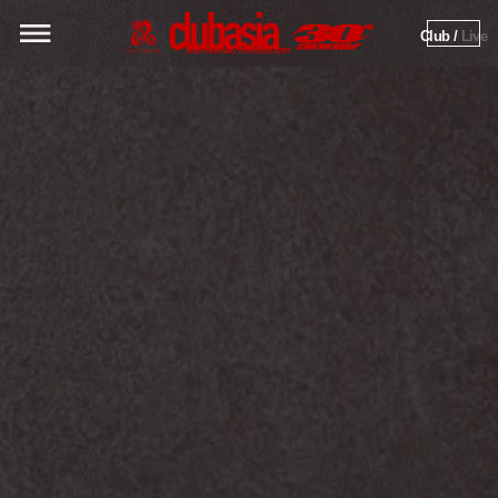
Club / 
Live