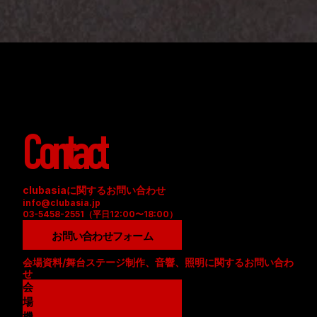
Contact
clubasiaに関するお問い合わせ
info@clubasia.jp
03-5458-2551（平日12:00〜18:00）
お問い合わせフォーム
会場資料/舞台ステージ制作、音響、照明に関するお問い合わ
せ
会
場
資
機