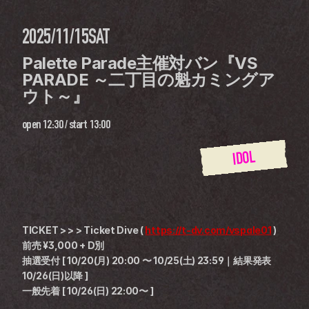
2025/11/15
SAT
Palette Parade主催対バン『VS 
PARADE ～二丁目の魁カミングア
ウト～』
open
12:30
 / 
start
13:00
IDOL
TICKET > > > Ticket Dive ( 
https://t-dv.com/vspale01
 )
前売 ¥3,000 + D別
抽選受付 [ 10/20(月) 20:00 〜 10/25(土) 23:59｜結果発表 
10/26(日)以降 ]
一般先着 [ 10/26(日) 22:00〜 ]