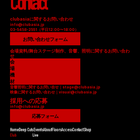
Contact
clubasiaに関するお問い合わせ
info@clubasia.jp
03-5458-2551（平日12:00〜18:00）
お問い合わせフォーム
会場資料/舞台ステージ制作、音響、照明に関するお問い合わ
せ
会
場
資
機
料
材
音響照明に関するお問い合せ｜stage@clubasia.jp
(
リ
映像に関するお問い合わせ｜visual@clubasia.jp
P
ス
採用への応募
D
ト
info@clubasia.jp
F
(
)
P
応募フォーム
D
F
Home
Deep Cuts
Events
About
Floors
Access
Contact
Shop
)
Club
Live