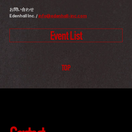
お問い合わせ
Edenhall Inc. / 
info@edenhall-inc.com
Event List
TOP