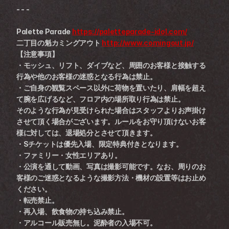
- - -
Palette Parade 
https://paletteparade-idol.com/
二丁目の魁カミングアウト 
http://www.comingout.jp/
【注意事項】
・モッシュ、リフト、ダイブなど、周囲のお客様と接触する
行為や他のお客様の迷惑となる行為は禁止。
・ご自身の観覧スペース以外に荷物を置いたり、肩幅を超え
て腕を広げるなど、フロア内の場所取り行為は禁止。
そのような行為が見受けられた場合はスタッフよりお声掛け
させて頂く場合がございます。ルールをお守り頂けないお客
様に対しては、退場処分とさせて頂きます。
・Sチケットは優先入場、限定特典付きとなります。
・ファミリー・女性エリアあり。
・公演を通して動画、写真は撮影可能です。なお、周りのお
客様のご迷惑となるような撮影方法・機材の設置等はお止め
ください。
・転売禁止。
・再入場、飲食物の持ち込み禁止。
・アルコール販売無し。泥酔者の入場不可。