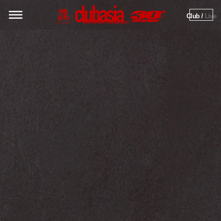
Club / 
Live