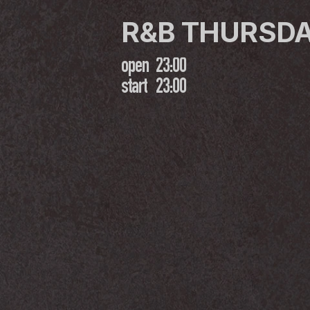
R&B THURSD
open
23:00
start
23:00