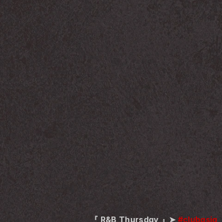
『 R&B Thursday 』➤ 
#clubasia