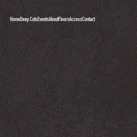
Home
Deep Cuts
Events
About
Floors
Access
Contact