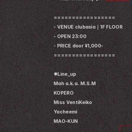
=================
- VENUE clubasia｜1F FLOOR
- OPEN 23:00
- PRICE door ¥1,000-
=================
✸Line_up
Mah a.k.a. M.S.M
KOPERO
Miss VentiKeiko
Yacheemi
MAO-KUN