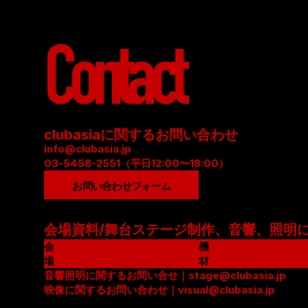
Contact
clubasiaに関するお問い合わせ
info@clubasia.jp
03-5458-2551（平日12:00〜18:00）
お問い合わせフォーム
会場資料/舞台ステージ制作、音響、照明
会
機
場
材
資
音響照明に関するお問い合せ｜stage@clubasia.jp
リ
料
映像に関するお問い合わせ｜visual@clubasia.jp
ス
(
ト