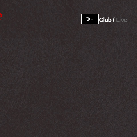
Club / 
Live