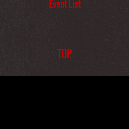
Event List
TOP