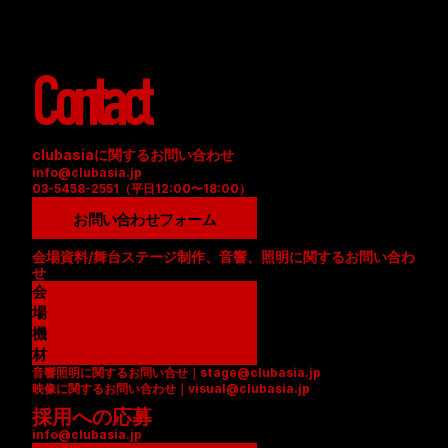
Contact
clubasiaに関するお問い合わせ
info@clubasia.jp
03-5458-2551（平日12:00〜18:00）
お問い合わせフォーム
会場資料/舞台ステージ制作、音響、照明に関するお問い合わ
せ
会
場
資
機
料
材
音響照明に関するお問い合せ｜stage@clubasia.jp
(
リ
映像に関するお問い合わせ｜visual@clubasia.jp
P
ス
採用への応募
D
ト
info@clubasia.jp
F
(