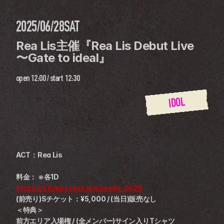
2025/06/28
SAT
Rea Lis主催『Rea Lis Debut Live 
〜Gate to ideal』
open
12:00
 / 
start
12:30
IDOL
ACT：Rea Lis
料金： ※各1D
https://t.livepocket.jp/e/realis_0628
(前売り)Sチケット：¥5,000 / (当日)販売なし
＜特典＞
前方エリア入場権 / (全メンバー)サイン入りTシャツ