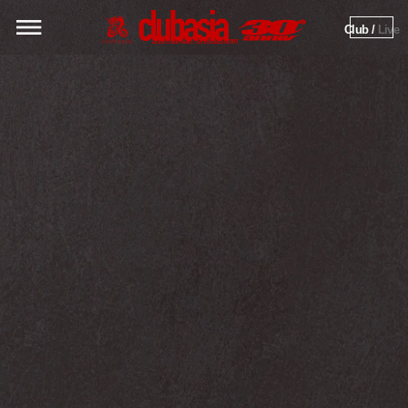
Club / 
Live