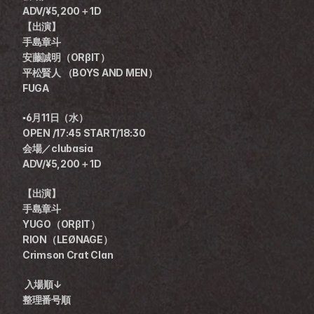
ADV/¥5,200＋1D
【出演】
手島章斗
安藤誠明（ORβIT）
平松賢人 （BOYS AND MEN）
FUGA 
▪️6月11日（水）
OPEN /17:45 START/18:30
会場／clubasia
ADV/¥5,200＋1D
【出演】
手島章斗
YUGO（ORβIT）
RION（LEØNAGE）
Crimson Crat Clan
 入場順↓
整理番号順