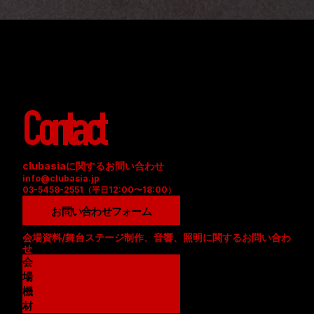
Contact
clubasiaに関するお問い合わせ
info@clubasia.jp
03-5458-2551（平日12:00〜18:00）
お問い合わせフォーム
会場資料/舞台ステージ制作、音響、照明に関するお問い合わ
せ
会
場
資
機
料
材