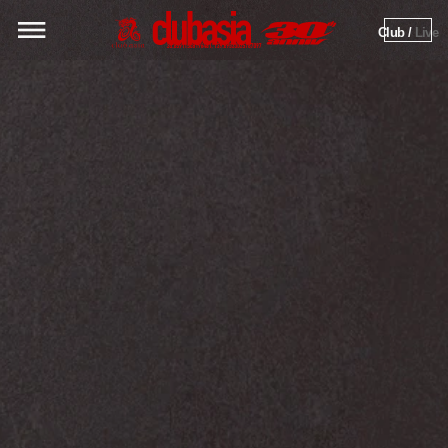
Club / 
Live