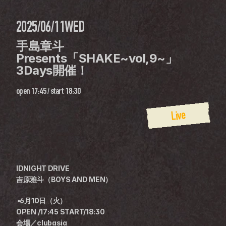
2025/06/11
WED
手島章斗 
Presents「SHAKE~vol,9~」 
3Days開催！
open
17:45
 / 
start
18:30
Live
IDNIGHT DRIVE
吉原雅斗（BOYS AND MEN）
 ▪️6月10日（火）
OPEN /17:45 START/18:30
会場／clubasia