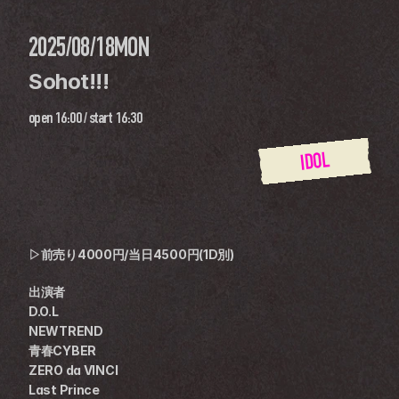
2025/08/18
MON
Sohot!!!
open
16:00
 / 
start
16:30
IDOL
▷前売り4000円/当日4500円(1D別) 
出演者
D.O.L
NEWTREND
青春CYBER
ZERO da VINCI
Last Prince