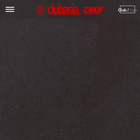
Club / 
Live