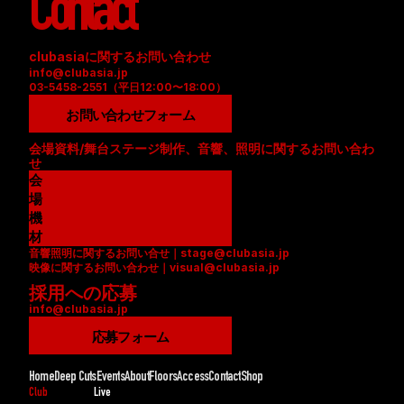
Contact
clubasiaに関するお問い合わせ
info@clubasia.jp
03-5458-2551（平日12:00〜18:00）
お問い合わせフォーム
会場資料/舞台ステージ制作、音響、照明に関するお問い合わ
せ
会
場
資
機
料
材
音響照明に関するお問い合せ｜stage@clubasia.jp
(
リ
映像に関するお問い合わせ｜visual@clubasia.jp
P
ス
採用への応募
D
ト
info@clubasia.jp
F
(
)
P
応募フォーム
D
F
Home
Deep Cuts
Events
About
Floors
Access
Contact
Shop
)
Club
Live