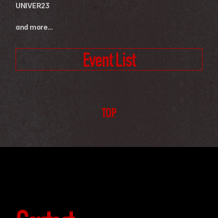
UNIVER23
and more...
Event List
TOP