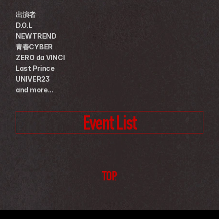
出演者
D.O.L
NEWTREND
青春CYBER
ZERO da VINCI
Last Prince
UNIVER23
and more...
Event List
TOP