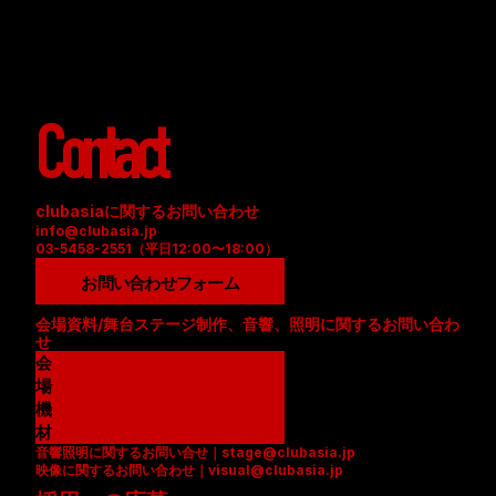
Contact
clubasiaに関するお問い合わせ
info@clubasia.jp
03-5458-2551（平日12:00〜18:00）
お問い合わせフォーム
会場資料/舞台ステージ制作、音響、照明に関するお問い合わ
せ
会
場
資
機
料
材
音響照明に関するお問い合せ｜stage@clubasia.jp
(
リ
映像に関するお問い合わせ｜visual@clubasia.jp
P
ス