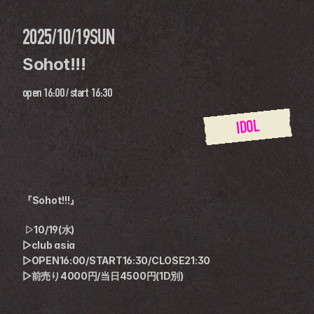
2025/10/19
SUN
Sohot!!!
open
16:00
 / 
start
16:30
IDOL
『Sohot!!!』
 ▷10/19(水)
▷club asia
▷OPEN16:00/START16:30/CLOSE21:30
▷前売り4000円/当日4500円(1D別)