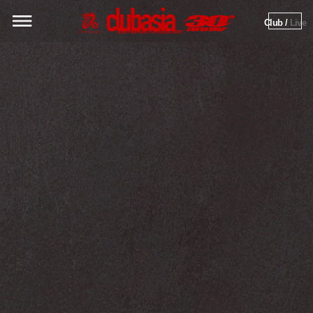
Club / 
Live