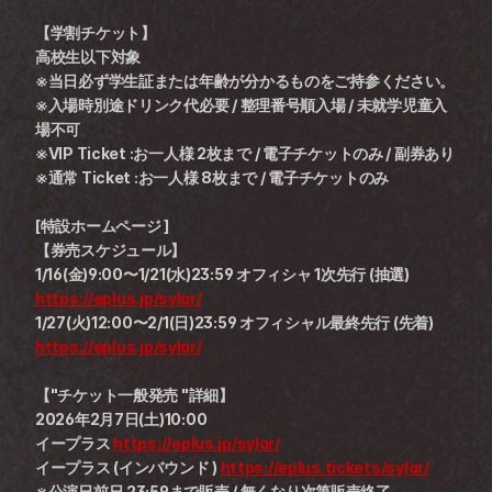
【学割チケット】
高校生以下対象
※当日必ず学生証または年齢が分かるものをご持参ください。
※入場時別途ドリンク代必要 / 整理番号順入場 / 未就学児童入
場不可
※VIP Ticket :お一人様 2枚まで / 電子チケットのみ / 副券あり
※通常 Ticket :お一人様 8枚まで / 電子チケットのみ
[特設ホームページ ]
【券売スケジュール】
1/16(金)9:00〜1/21(水)23:59 オフィシャ 1次先行 (抽選) 
https://eplus.jp/sylar/
1/27(火)12:00〜2/1(日)23:59 オフィシャル最終先行 (先着) 
https://eplus.jp/sylar/
【"チケット一般発売 "詳細】
2026年2月7日(土)10:00
イープラス 
https://eplus.jp/sylar/
イープラス (インバウンド ) 
https://eplus.tickets/sylar/
※公演日前日 23:59まで販売 / 無くなり次第販売終了