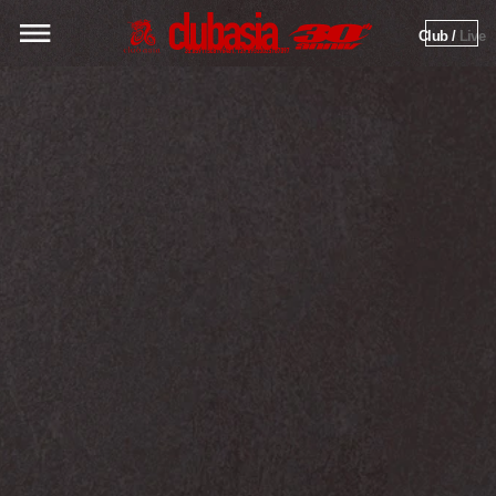
Club / 
Live