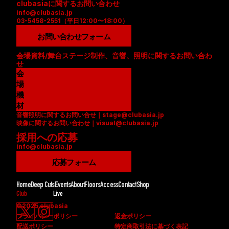
clubasiaに関するお問い合わせ
info@clubasia.jp
03-5458-2551（平日12:00〜18:00）
お問い合わせフォーム
会場資料/舞台ステージ制作、音響、照明に関するお問い合わ
せ
会
場
資
機
料
材
音響照明に関するお問い合せ｜stage@clubasia.jp
(
リ
映像に関するお問い合わせ｜visual@clubasia.jp
P
ス
採用への応募
D
ト
info@clubasia.jp
F
(
)
P
応募フォーム
D
F
Home
Deep Cuts
Events
About
Floors
Access
Contact
Shop
)
Club
Live
©2025 clubasia
プライバシーポリシー
返金ポリシー
配送ポリシー
特定商取引法に基づく表記