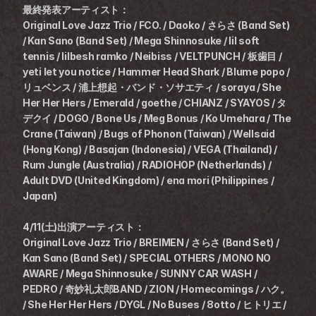
最終発表アーティスト：
Original Love Jazz Trio / FCO. / Daoko / さらさ (Band Set) 
/ Kan Sano (Band Set) / Mega Shinnosuke / lil soft 
tennis / lilbesh ramko / Neibiss / VELTPUNCH / 板歯目 / 
yeti let you notice / Hammer Head Shark / Blume popo / 
リュベンス / 浦上想起・バンド・ソサエティ / soraya / She 
Her Her Hers / Emerald / goethe / CHIANZ / SYAYOS / タ
デクイ / DOGO / Bone Us / Meg Bonus / Ko Umehara / The 
Crane (Taiwan) / Bugs of Phonon (Taiwan) / Wellsaid 
(Hong Kong) / Basajan (Indonesia) / VEGA (Thailand) / 
Rum Jungle (Australia) / RADIOHOP (Netherlands) / 
Adult DVD (United Kingdom) / ena mori (Philippines / 
Japan)
4/11(土)出演アーティスト：
Original Love Jazz Trio / BREIMEN / さらさ (Band Set) / 
Kan Sano (Band Set) / SPECIAL OTHERS / MONO NO 
AWARE / Mega Shinnosuke / SUNNY CAR WASH / 
PEDRO / 奇妙礼太郎BAND / ZION / Homecomings / ハク。 
/ She Her Her Hers / DYGL / No Buses / 8otto / ヒトリエ / 