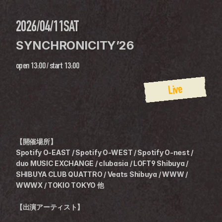
2026/04/11
SAT
SYNCHRONICITY’26
open
13:00
 / 
start
13:00
Live
【開催場所】
Spotify O-EAST / Spotify O-WEST / Spotify O-nest / 
duo MUSIC EXCHANGE / clubasia / LOFT9 Shibuya / 
SHIBUYA CLUB QUATTRO / Veats Shibuya / WWW / 
WWWX / TOKIO TOKYO 他
【出演アーティスト】