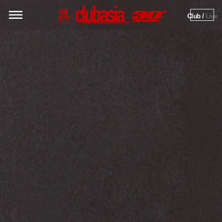
Club / 
Live