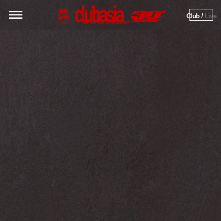
Club / 
Live