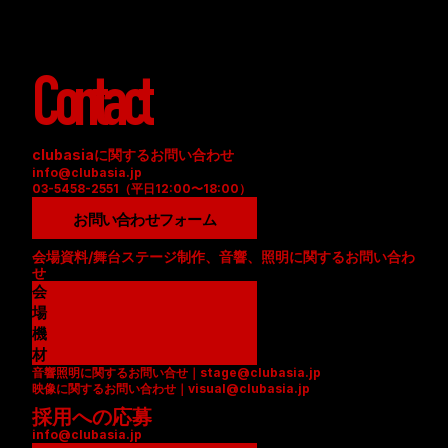
Contact
clubasiaに関するお問い合わせ
info@clubasia.jp
03-5458-2551（平日12:00〜18:00）
お問い合わせフォーム
会場資料/舞台ステージ制作、音響、照明に関するお問い合わ
せ
会
場
資
機
料
材
音響照明に関するお問い合せ｜stage@clubasia.jp
(
リ
映像に関するお問い合わせ｜visual@clubasia.jp
P
ス
採用への応募
D
ト
info@clubasia.jp
F
(