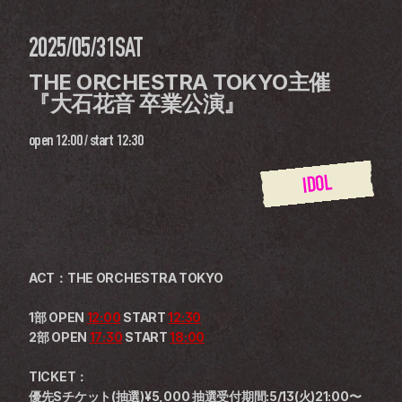
2025/05/31
SAT
THE ORCHESTRA TOKYO主催 
『大石花音 卒業公演』
open
12:00
 / 
start
12:30
IDOL
ACT：THE ORCHESTRA TOKYO
1部 OPEN 
12:00
 START 
12:30
2部 OPEN 
17:30
 START 
18:00
TICKET：
優先Sチケット(抽選)¥5,000 抽選受付期間:5/13(火)21:00〜