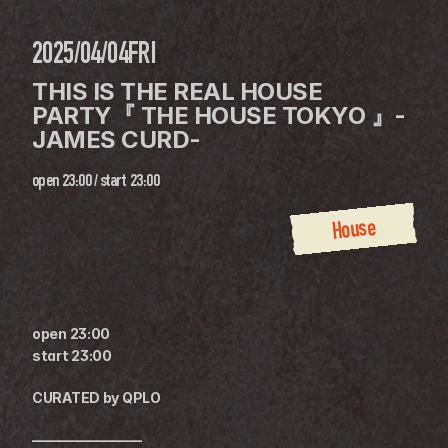
2025/04/04
FRI
THIS IS THE REAL HOUSE 
PARTY『 THE HOUSE TOKYO 』-
JAMES CURD-
open
23:00
 / 
start
23:00
House
open 23:00
start 23:00
CURATED by QPLO
————————