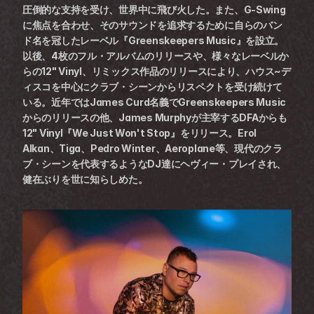
圧倒的な支持を受け、世界中に飛び火した。また、G-Swing
に焦点を合わせ、そのサウンドを追求するために自らのバン
ド名を冠したレーベル『Greenskeepers Music』を設立。
以後、4枚のフル・アルバムのリリースや、様々なレーベルか
らの12" Vinyl、リミックス作品のリリースにより、ハウス~デ
ィスコを中心にクラブ・シーンからリスペクトを受け続けて
いる。近年ではJames Curd名義でGreenskeepers Music
からのリリースの他、James Murphyが主宰するDFAからも
12" Vinyl『We Just Won't Stop』をリリース。Erol 
Alkan、Tiga、Pedro Winter、Aeroplane等、現代のクラ
ブ・シーンを代表するようなDJ達にヘヴィー・プレイされ、
健在ぶりを世に知らしめた。