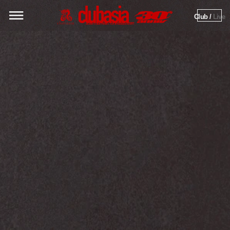
Club / 
Live