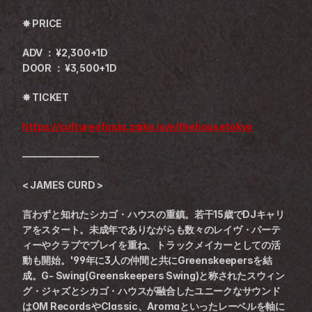
✸ PRICE
ADV ： ¥2,300+1D
DOOR ： ¥3,500+1D
✸ TICKET
https://cultureofasia.zaiko.io/e/thehousetokyo
————————
< JAMES CURD >
言わずと知れたシカゴ・ハウスの重鎮。若干15歳でDJキャリ
アをスタート。未成年でありながらも数々のレイヴ・パーテ
ィーやクラブでプレイを重ね、トラックメイカーとしての活
動も開始。'99年に3人の仲間と共にGreenskeepersを結
成。G- Swing(Greenskeepers Swing)と称されたスウィン
グ・ジャズとシカゴ・ハウスが融合したユニークなサウンド
はOM RecordsやClassic、Aromaといったレーベルを軸に