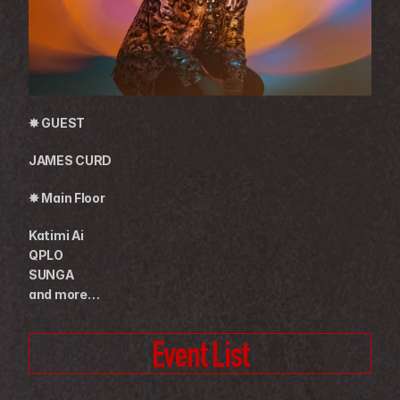
✸ GUEST
JAMES CURD
✸ Main Floor
Katimi Ai
QPLO
SUNGA
and more…
Event List