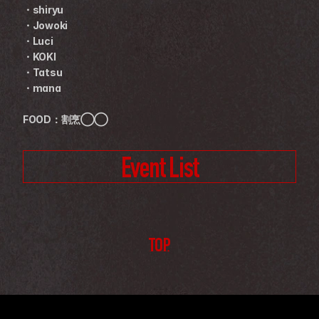
・shiryu
・Jowoki
・Luci
・KOKI
・Tatsu
・mana
FOOD：割烹◯◯
Event List
TOP