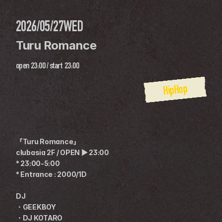
2026/05/27
WED
Turu Romance
open
23:00
 / 
start
23:00
HipHop
『Turu Romance』
clubasia 2F / OPEN ▶ 23:00
* 23:00-5:00
* Entrance : 2000/1D
DJ
・GEEKBOY
・DJ KOTARO 