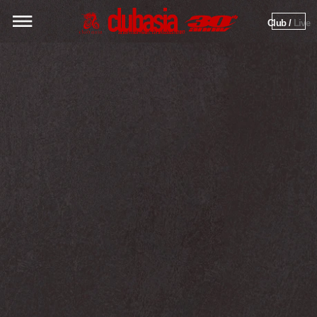
Club / 
Live