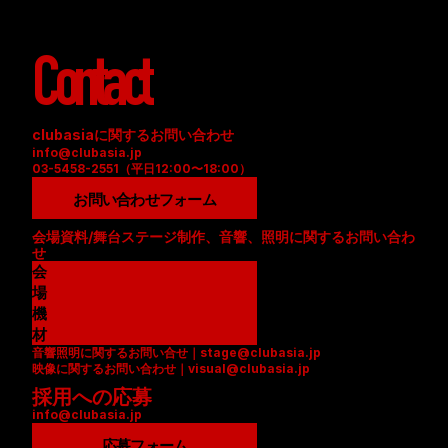
Contact
clubasiaに関するお問い合わせ
info@clubasia.jp
03-5458-2551（平日12:00〜18:00）
お問い合わせフォーム
会場資料/舞台ステージ制作、音響、照明に関するお問い合わ
せ
会
場
資
機
料
材
音響照明に関するお問い合せ｜stage@clubasia.jp
(
リ
映像に関するお問い合わせ｜visual@clubasia.jp
P
ス
採用への応募
D
ト
info@clubasia.jp
F
(
)
P
応募フォーム