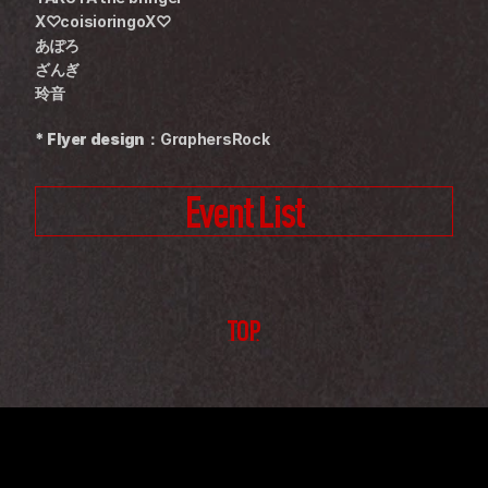
X♡coisioringoX♡
あぽろ
ざんぎ
玲音
* Flyer design：
GraphersRock
Event List
TOP