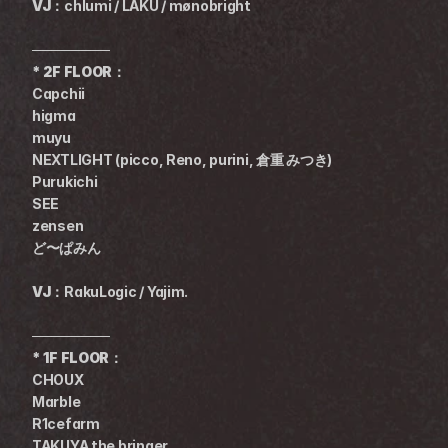
VJ：
chlumi / LAKU / mønobright
────────
* 2F FLOOR：
Capchii
higma
muyu
NEXTLIGHT (picco, Reno, purini, 倉重 みつき)
Purukichi
SEE
zensen
ど〜ぱみん
VJ：
RakuLogic / Yajim.
────────
* 1F FLOOR：
CHOUX
Marble
R1cefarm
TAKUYA the bringer