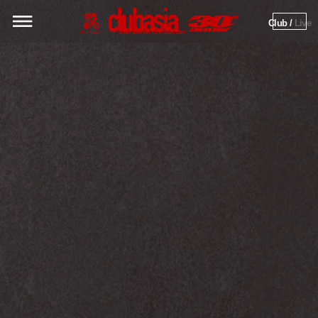
Club / 
Live