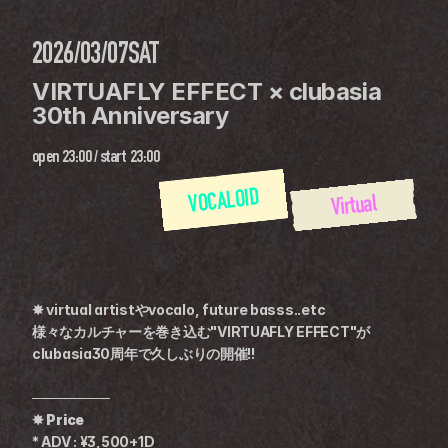
2026/03/07
SAT
VIRTUAFLY EFFECT × clubasia 
30th Anniversary
open
23:00
 / 
start
23:00
VOCALOID
Virtual
✸ virtual artistやvocalo, future basss..etc
様々なカルチャーを巻き込む"VIRTUAFLY EFFECT"が
clubasia30周年で久しぶりの開催!!
────────
✸ Price
* ADV : ¥3,500+1D