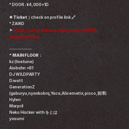
* DOOR : ¥4,000+1D
✸ Ticket｜
check on profile link 🔗
* ZAIKO
➤ 
https://cultureofasia.zaiko.io/e/asia30th-
virtuaflyeffect
────────
* MAIN FLOOR：
kz (livetune)
Aiobahn +81
DJ WILDPARTY
D.watt
GenerationZ 
(gaburyu,nyankobrq,Yaca,Alicemetix,picco,前澤)
Hylen
Marpril
Neko Hacker with をとは
yosumi