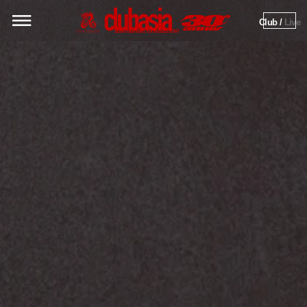
Club / 
Live