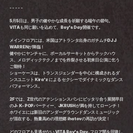
- - - - -
5月5日は、男子の健やかな成長を祈願する端午の節句。
VITAも同じ願いを込めて、Boy's Day開催です。
メインフロアには、米国はアトランタ出身のガチムチDJ J 
WARRENが降臨！
健やかにヤンチャに、ボーカルサーキットからテックハウ
ス、メロディックテクノまでを炸裂させる初来日公演に乞う
ご期待！
ショーケースは、トランスジェンダーを中心に構成されるダ
ンスユニット Kira'z による セクシーでダイナミックなダンス
パフォーマンス。
2Fでは、Z世代のアテンションスパンにピッタリ合う展開早目
のJ- K- POPパーティー、JKRUSHが満を持してローンチ！ 
ホワイエには新旧のアンダーグラウンドダンスミュージック
が混在する、熱量高めの理想郷 ihatovの再訪が決定！
どのフロアも見逃せない VITA Boy's Day. フロア間を回遊し