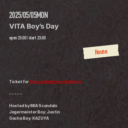
2025/05/05
MON
VITA Boy’s Day
open
23:00
 / 
start
23:00
House
Ticket for 
https://linktr.ee/vitatokyo
- - - - -
Hosted by MIA Scandals
Jagermeister Boy: Justin
Gacha Boy: KAZUYA