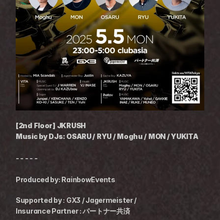
[2nd Floor] JKRUSH
Music by DJs: OSARU / RYU / Moghu / MON / YUKITA
- - - - -
Produced by: RainbowEvents
Supported by : GX3 / Jagermeister /
Insurance Partner : パートナー共済⁠