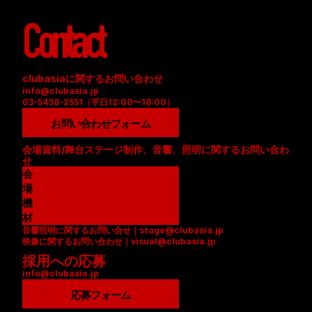
Contact
clubasiaに関するお問い合わせ
info@clubasia.jp
03-5458-2551（平日12:00〜18:00）
お問い合わせフォーム
会場資料/舞台ステージ制作、音響、照明に関するお問い合わ
せ
会
場
資
機
料
材
音響照明に関するお問い合せ｜stage@clubasia.jp
(
リ
映像に関するお問い合わせ｜visual@clubasia.jp
P
ス
採用への応募
D
ト
info@clubasia.jp
F
(
)
P
応募フォーム
D