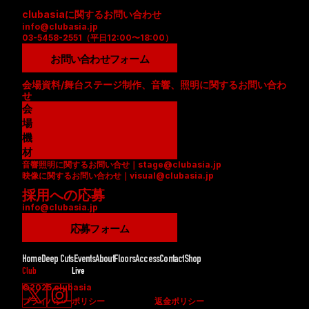
clubasiaに関するお問い合わせ
info@clubasia.jp
03-5458-2551（平日12:00〜18:00）
お問い合わせフォーム
会場資料/舞台ステージ制作、音響、照明に関するお問い合わ
せ
会
場
資
機
料
材
音響照明に関するお問い合せ｜stage@clubasia.jp
(
リ
映像に関するお問い合わせ｜visual@clubasia.jp
P
ス
採用への応募
D
ト
info@clubasia.jp
F
(
)
P
応募フォーム
D
F
Home
Deep Cuts
Events
About
Floors
Access
Contact
Shop
)
Club
Live
©2025 clubasia
プライバシーポリシー
返金ポリシー