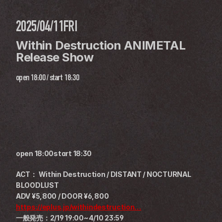
2025/04/11
FRI
Within Destruction ANIMETAL 
Release Show
open
18:00
 / 
start
18:30
open 18:00start 18:30
ACT： Within Destruction / DISTANT / NOCTURNAL 
BLOODLUST
ADV ¥5,800 / DOOR ¥6,800
https://eplus.jp/withindestruction…
一般発売：2/19 19:00~4/10 23:59