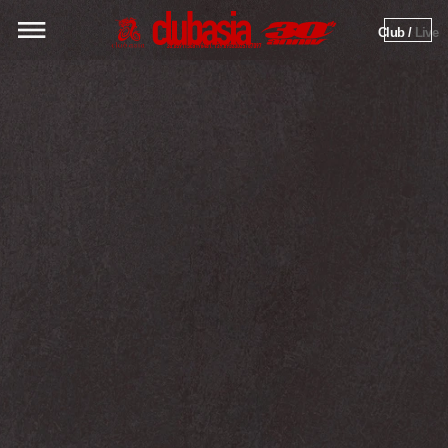
Club / 
Live