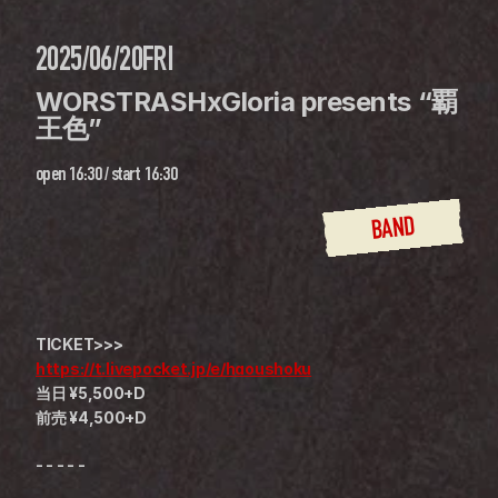
2025/06/20
FRI
WORSTRASHxGloria presents “覇
王色”
open
16:30
 / 
start
16:30
BAND
TICKET>>>
https://t.livepocket.jp/e/haoushoku
当日 ¥5,500+D
前売 ¥4,500+D
- - - - -