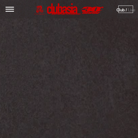
Club / 
Live