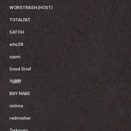
WORSTRASH (HOST)
TOTALFAT
SATOH
who28
uyuni
Good Grief
与謝野
BBY NABE
izolma
redmarker
Tyrkouaz