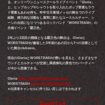
る、オンリーワンニュースクールライブイベント「Gloria」
と、ヒップホップやシャウトを取り入れたポップ要素もラウ
ド要素もあわせ持ち、昨年12月幕張メッセの舞台でのライブ
経験、精力的な活動をし着実に新たなユースカルチャー、シ
ーンの台頭になりつつあるロックバンド「WORSTRASH」の
共催イベント「覇王色」
2年ぶり2回目の開催となる覇王色の舞台は、Gloriaと
WORSTRASHが邂逅した3年前のあの日から1つの目標として
いた舞台clubasia。
現在のGloriaとWORSTRASHの勢いを見ると、さまざまなサ
ウンドとカルチャーが交差し満員御礼の景色でのパーティー
が今から想像できる。
Gloria 
https://gloria0325.studio.site/
WORSTRASH 
https://lit.link/worstrash
※出演者キャンセルに伴う払い戻しはできかねます