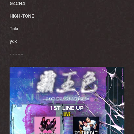
G4CH4 
HIGH-TONE
Toki
yak
- - - - -