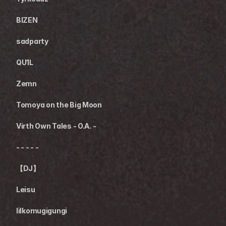
BIZEN
sadparty
QU1L
Zemn
Tomoya on the Big Moon
Virth Own Tales - O.A. -
- - - - -
【DJ】
Leisu
lilkomugigungi