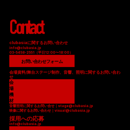
Contact
clubasiaに関するお問い合わせ
info@clubasia.jp
03-5458-2551（平日12:00〜18:00）
お問い合わせフォーム
会場資料/舞台ステージ制作、音響、照明に関するお問い合わ
せ
会
場
資
機
料
材
音響照明に関するお問い合せ｜stage@clubasia.jp
(
リ
映像に関するお問い合わせ｜visual@clubasia.jp
P
ス
採用への応募
D
ト
info@clubasia.jp
F
(