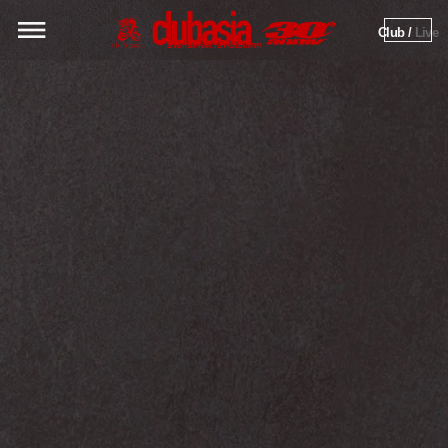
Club / 
Live