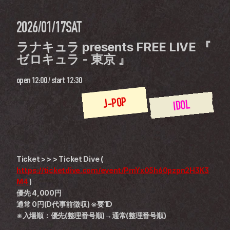
2026/01/17
SAT
ラナキュラ presents FREE LIVE 『 
ゼロキュラ - 東京 』
open
12:00
 / 
start
12:30
J-POP
IDOL
Ticket > > > Ticket Dive ( 
https://ticketdive.com/event/PmYx05h60pzpn2H3K3
M4 
)
優先 4,000円
通常 0円(D代事前徴収) ※要1D
※入場順：優先(整理番号順)→通常(整理番号順)