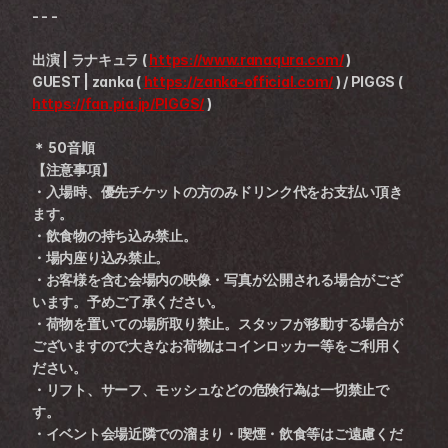
- - -
出演 | ラナキュラ ( 
https://www.ranaqura.com/
 )
GUEST | zanka ( 
https://zanka-official.com/
 ) / PIGGS ( 
https://fan.pia.jp/PIGGS/
 )
＊ 50音順
【注意事項】 
・入場時、優先チケットの方のみドリンク代をお支払い頂き
ます。 
・飲食物の持ち込み禁止。 
・場内座り込み禁止。 
・お客様を含む会場内の映像・写真が公開される場合がござ
います。予めご了承ください。 
・荷物を置いての場所取り禁止。スタッフが移動する場合が
ございますので大きなお荷物はコインロッカー等をご利用く
ださい。 
・リフト、サーフ、モッシュなどの危険行為は一切禁止で
す。 
・イベント会場近隣での溜まり・喫煙・飲食等はご遠慮くだ