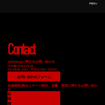
PREV >
Contact
clubasiaに関するお問い合わせ
info@clubasia.jp
03-5458-2551（平日12:00〜18:00）
お問い合わせフォーム
会場資料/舞台ステージ制作、音響、照明に関するお問い合わ
せ
会
場
資
機