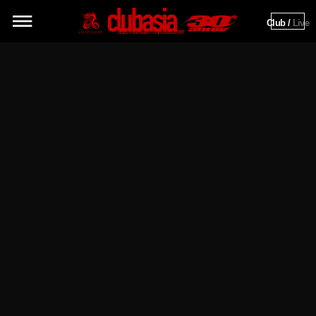
Club / 
Live