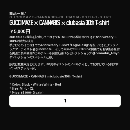
商品一覧
/
GUCCIMAZE-CANNABIS-CLUBASIA-30TH-T-SHIRT
GUCCIMAZE × CANNABIS × clubasia 30th T-shirt
￥
5,000
円
clubasia 30周年を記念してこれまでSTAFFにのみ配布されてきたAnniversary T-
shirtの販売が決定。
手がけるのはこれまでのAnniversary T-shirt / Logo Designを担ってきたグラフィ
ックアーティスト 
@guccimaze
 、そして年末の"BIGPORK"の開催でもお馴染み原宿
を拠点に長年独自のカルチャーを発信し続けるセレクトショップ 
@cannabis_tokyo
ディレクションのスペシャル仕様。
販売は数量限定となります。30周年イベントのノベルティとして配布している同デザ
インのステッカー付。
GUCCIMAZE × CANNABIS × 
#clubasia30th
 T-shirt
* Color : Black・White / White・Red
* Size : M・L・XL
* Price : ¥5,000- (tax in)
1