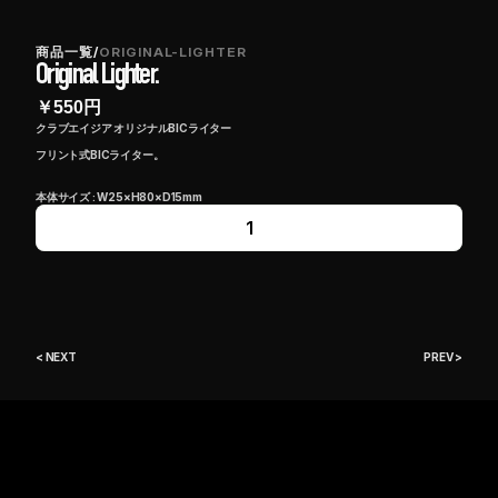
商品一覧
/
ORIGINAL-LIGHTER
Original Lighter.
￥
550
円
クラブエイジア オリジナルBICライター
フリント式BICライター。
本体サイズ : W25×H80×D15mm
1
< NEXT
PREV >