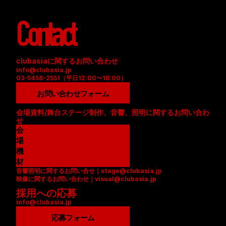
Contact
clubasiaに関するお問い合わせ
info@clubasia.jp
03-5458-2551（平日12:00〜18:00）
お問い合わせフォーム
会場資料/舞台ステージ制作、音響、照明に関するお問い合わ
せ
会
場
資
機
料
材
音響照明に関するお問い合せ｜stage@clubasia.jp
(
リ
映像に関するお問い合わせ｜visual@clubasia.jp
P
ス
採用への応募
D
ト
info@clubasia.jp
F
(
)
P
応募フォーム
D