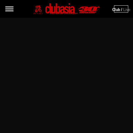
Club / 
Live