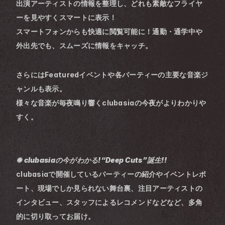
出演アーティストの情報を整理し、どれも素敵なフライヤ
ーを見やすくスマートに表示！
スマートフォンからも快適に閲覧可能に！通勤・通学中や
外出先でも、スムーズに情報をキャッチ。
さらにはFeaturedイベントや各パーティーの主要な音楽ジ
ャンルも表示。
様々な音楽が毎夜鳴り響くclubasiaの今夜がよりわかりや
すく。
✺ clubasiaの今がわかる!“Deep Cuts”誕生!!
clubasiaで開催しているパーティーの紹介やイベントレポ
ート、現場でしか見られない舞台裏、注目アーティストの
インタビュー、スタッフによるレコメンドなどなど、多角
的に切り取ってお届け。