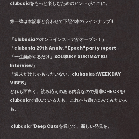
clubasiaをもっと楽しむためのヒントがここに。
第一弾は本記事と合わせて下記4本のラインナップ!!
「clubasiaのオンラインストアがオープン！」
「clubasia 29th Anniv. "Epoch" party report」
「一生懸命やるだけ」¥ØU$UK€ ¥UK1MAT$U 
Interview」 
「週末だけじゃもったいない。clubasiaのWEEKDAY 
VIBES」
どれも面白く、読み応えのある内容なので是非CHECKを!!
clubasiaで遊んでいる人も、これから遊びに来てみたい人
も。
 clubasia
“Deep Cuts
を通じて、新しい発見を。