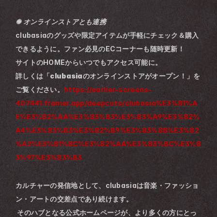
✺ オンラインストアとも連携
clubasiaのグッズや限定アイテムが手軽にチェック＆購入
できるように。ファン必見のECコーナーも随時更新！
サイトのHOMEからいつでもアクセス可能に。
詳しくは
「clubasiaのオンラインストアがオープン！」
を
ご覧ください。
https://earlier-screens-
407441.framer.app/deepcuts/clubasia%E3%81%A
E%E3%82%AA%E3%83%B3%E3%83%A9%E3%82%
A4%E3%83%B3%E3%82%B9%E3%83%88%E3%82
%A2%E3%81%8C%E3%82%AA%E3%83%BC%E3%8
3%97%E3%83%B3
カルチャーの発信地として、clubasiaは音楽・ファッショ
ン・アートの交差点であり続けます。
 そのハブとなる公式ホームページが、より多くの方にとっ