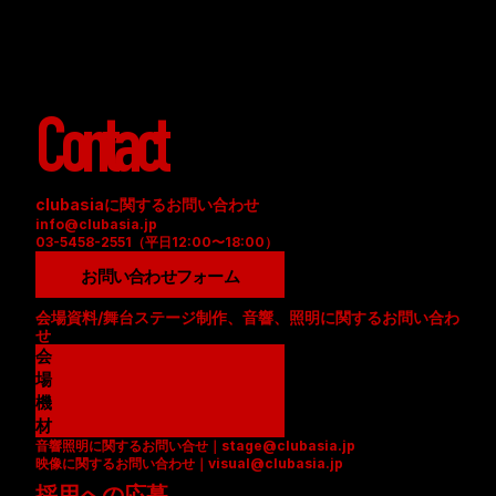
Contact
clubasiaに関するお問い合わせ
info@clubasia.jp
03-5458-2551（平日12:00〜18:00）
お問い合わせフォーム
会場資料/舞台ステージ制作、音響、照明に関するお問い合わ
せ
会
場
資
機
料
材
音響照明に関するお問い合せ｜stage@clubasia.jp
(
リ
映像に関するお問い合わせ｜visual@clubasia.jp
P
ス
採用への応募
D
ト