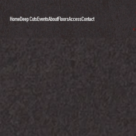
Home
Deep Cuts
Events
About
Floors
Access
Contact