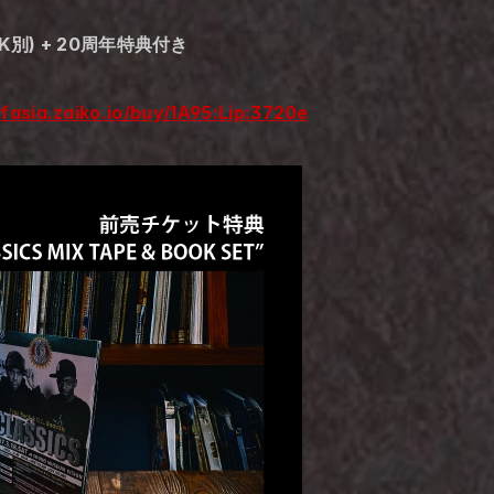
INK別) + 20周年特典付き
ofasia.zaiko.io/buy/1A95:Lip:3720e