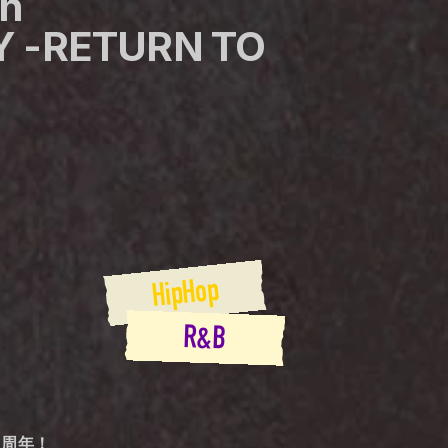
h 
 -RETURN TO 
HipHop
R&B
０周年！