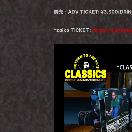
前売・ADV TICKET: ¥3,300(DR
*zaiko TICKET : 
https://culture