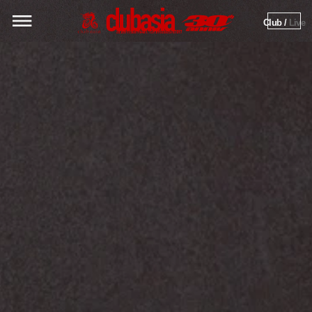
Club / 
Live