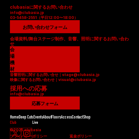
clubasiaに関するお問い合わせ
info@clubasia.jp
03-5458-2551（平日12:00〜18:00）
お問い合わせフォーム
会場資料/舞台ステージ制作、音響、照明に関するお問い合わ
せ
会
場
資
機
料
材
音響照明に関するお問い合せ｜stage@clubasia.jp
(
リ
映像に関するお問い合わせ｜visual@clubasia.jp
P
ス
採用への応募
D
ト
info@clubasia.jp
F
(
)
P
応募フォーム
D
F
Home
Deep Cuts
Events
About
Floors
Access
Contact
Shop
)
Club
Live
©2025 clubasia
プライバシーポリシー
返金ポリシー