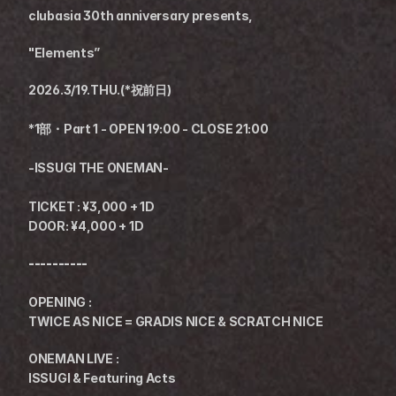
clubasia 30th anniversary presents,
"Elements”
2026.3/19.THU.(*祝前日)
*1部・Part 1 - OPEN 19:00 - CLOSE 21:00
-ISSUGI THE ONEMAN-
TICKET : ¥3,000 + 1D
DOOR: ¥4,000 + 1D
----------
OPENING :
TWICE AS NICE = GRADIS NICE & SCRATCH NICE
ONEMAN LIVE :
ISSUGI & Featuring Acts