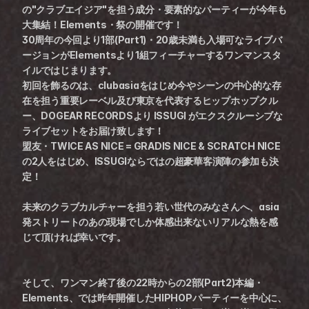
の"クラブエイジア"を担う成分・要素的なパーティーが今年も
大集結！Elements・祭の開催です！
30周年の今回より1部(Part1)・20歳未満も入場可なライブバ
ージョンがElementsより1組フィーチャーするワンマンスタ
イルではじまります。
初回を飾るのは、clubasiaをはじめ今やシーンの中心的な存
在を担う重要レーベル及び東京を代表するヒップホップクル
ー、DOGEAR RECORDSより ISSUGI がエクスクルーシブな
ライブセットをお届け致します！　
盟友・TWICE AS NICE = GRADIS NICE & SCRATCH NICE
の2人をはじめ、ISSUGIならではの超豪華客演陣の参加も決
定！
未来のクラブカルチャーを担う若い世代のみなさんへ、asia
発ストリートのあの現場でしか体感出来ないリアルな熱を感
じて頂ければ幸いです。
そして、ワンマン終了後の22時からの2部(Part2)本編・
Elements、では昨年開催したHIPHOPパーティーを中心に、