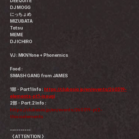
DEEQUITE
DJ MOGG
にっちょめ
MIZUBATA
Tatsu
MEME
DJ ICHIRO
VJ : MKNYone + Phonemics
Food :
SMASH GANG from JAMES
1部・Part1 Info : 
https://clubasia.jp/en/events/260319-
elements-pt1-issugi
2部・Part.2 Info : 
https://clubasia.jp/en/events/260319-pt2-
thisiselements
----------
《 ATTENTION 》