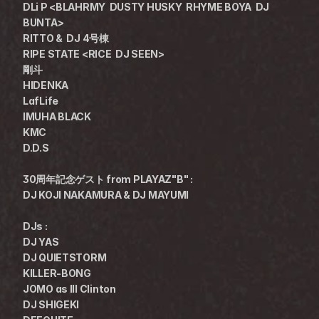
DLi P <BLAHRMY  DUSTY HUSKY  RHYME BOYA  DJ 
BUNTA>
RITTO &  DJ 4号棟
RIPE STATE <RICE  DJ SEEN>
剛斗
HIDENKA
LafLife
IMUHA BLACK
KMC
D.D.S
30周年記念ゲスト from PLAYAZ"B" :
DJ KOJI NAKAMURA & DJ MAYUMI
DJs :
DJ YAS
DJ QUIETSTORM
KILLER-BONG
JOMO as Ill Clinton
DJ SHIGEKI