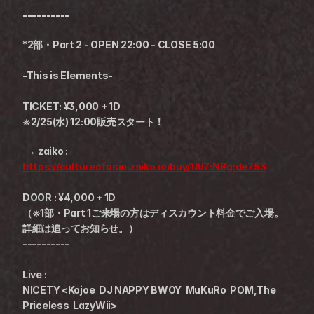
----------
*2部・Part 2 - OPEN 22:00 - CLOSE 5:00
-This is Elements-
TICKET: ¥3,000 + 1D
※2/25(水) 12:00販売スタート！
  → zaiko : 
https://cultureofasia.zaiko.io/buy/1AI7:NBg:de753
DOOR : ¥4,000 + 1D
（※1部・Part 1ご来場の方はディスカウント料金でご入場。
詳細は追ってお知らせ。）
----------
Live :
NICETY <Kojoe  DJ NAPPY BWOY  MuKuRo  POM,The 
Priceless  LazyWii>