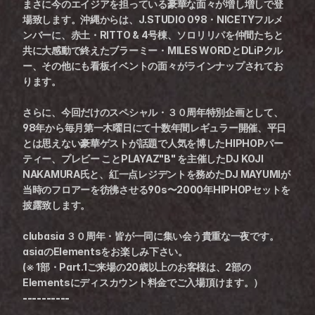
まさに今のエイジアを担っている豪華な面々が増し増しで登
場致します。沖縄からは、J.STUDIO 098・NICETYフルメ
ンバーに、赤土・RITTO & 4号棟、ソロリリパを仲間たちと
共に大感動で終えたブラーミー・MILES WORDとDLiPクル
ー、その他にも看板イベントの面々がラインナップされてお
ります。
さらに、今回だけのスペシャル・３０周年特別企画として、
98年から毎月第一木曜日にて十数年間レギュラー開催、平日
とは思えない豪華ゲストが話題で人気を博したHIPHOPパー
ティー、プレビー ことPLAYAZ"B" を主催したDJ KOJI 
NAKAMURA氏と、紅一点レジデントを務めたDJ MAYUMIが
当時のフロアーを彷彿させる90s〜2000年HIPHOPセットを
披露致します。
clubasia ３０周年・皆が一同に集い会う貴重な一夜です。
asiaのElementsをお楽しみ下さい。
(※ 1部・Part.1ご来場の20歳以上のお客様は、2部の
Elementsにディスカウント料金でご入場頂けます。）
----------