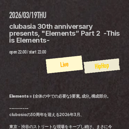
2026/03/19
THU
clubasia 30th anniversary 
presents, "Elements” Part 2  -This 
is Elements-
open
22:00
 / 
start
22:00
Live
HipHop
Elements = (全体の中での必要な)要素, 成分, 構成部分。
----------
clubasiaの30周年を迎える2026年3月、
東京・渋谷のストリートな現場をキープし続け、まさに今