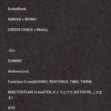
BudaMunk
NARISK × MOMO
GREEN CRACK × Manty
-DJ-
DOMMY
Andrescoco
Funktion Crew(SHOW5, REN YOKOI, TAIKI, TIKINI)
MASTER PLAN Crew(TEN,サトウユウヤ,NOTSUYA,このま
ま)
RYU