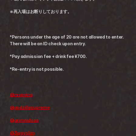
※再入場はお断りしております。
*Persons under the age of 20 are not allowed to enter. 
There will be an ID check upon entry.
*Pay admission fee + drink fee ¥700.
*Re-entry is not possible.
@rsvpvino
@godzillasupreme
@grimmdoza
@3wayslim