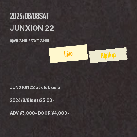
2026/08/08
SAT
JUNXION 22
open
23:00
 / 
start
23:00
Live
HipHop
JUNXION22 at club asia
2026/8/8(sat)23:00-
ADV ¥3,000- DOOR ¥4,000-