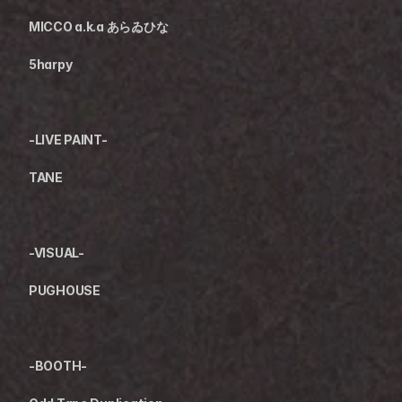
MICCO a.k.a あらゐひな
5harpy
-LIVE PAINT-
TANE
-VISUAL-
PUGHOUSE
-BOOTH-