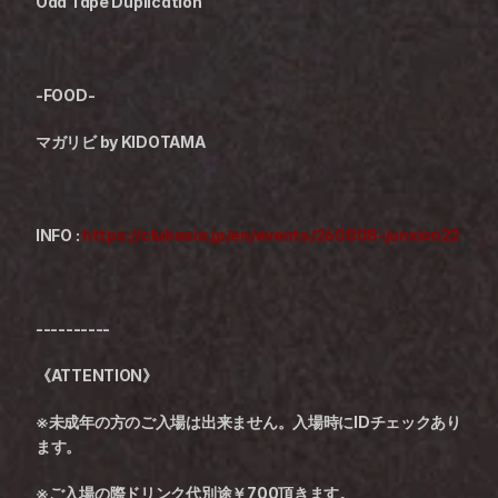
Odd Tape Duplication
-FOOD-
マガリビ by KIDOTAMA
INFO : 
https://clubasia.jp/en/events/260808-junxion22
----------
《ATTENTION》
※未成年の方のご入場は出来ません。入場時にIDチェックあり
ます。
※ご入場の際ドリンク代別途￥700頂きます。