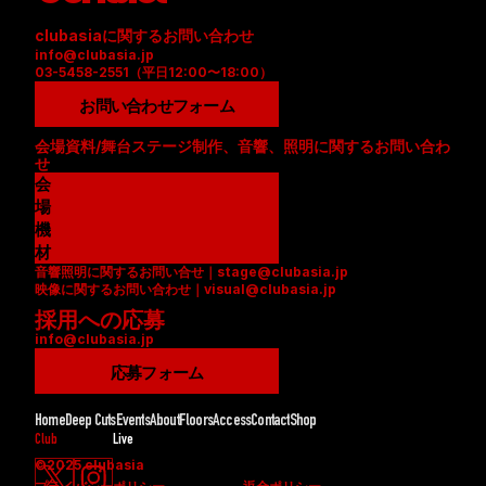
clubasiaに関するお問い合わせ
info@clubasia.jp
03-5458-2551（平日12:00〜18:00）
お問い合わせフォーム
会場資料/舞台ステージ制作、音響、照明に関するお問い合わ
せ
会
場
資
機
料
材
音響照明に関するお問い合せ｜stage@clubasia.jp
(
リ
映像に関するお問い合わせ｜visual@clubasia.jp
P
ス
採用への応募
D
ト
info@clubasia.jp
F
(
)
P
応募フォーム
D
F
Home
Deep Cuts
Events
About
Floors
Access
Contact
Shop
)
Club
Live
©2025 clubasia