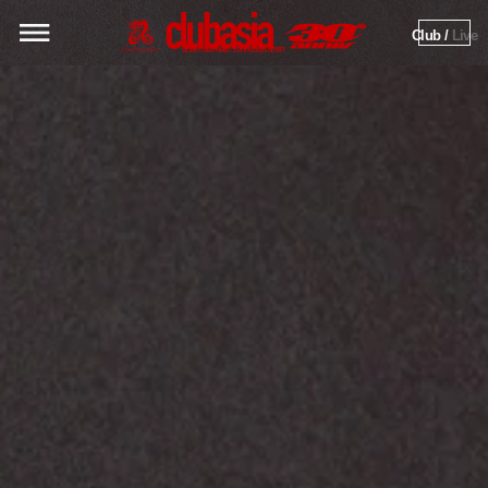
Club / 
Live