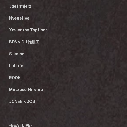
Jaefrmjerz
Nyeusi loe
Xavier the Topfloor
BES × DJ 竹細工
S-kaine
LafLife
ROOK
Matzuda  Hiromu
JONEE × 3CS
-BEAT LIVE-