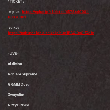
*TICKET :
 e-plus : 
https://eplus.jp/sf/detail/4578640001-
P0030001
 zaiko :  
https://cultureofasia.zaiko.io/buy/1BBQ:QxG:f3e1e
-LIVE-
al.divino
Rahiem Supreme
GRiMM Doza
3wayslim
Nitty Blanco