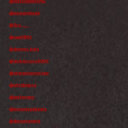
@matzudahiromu
@joneeintheair
@3cs____
@cap0806
@dommy_kuts
@andrescoco0000
@sharpshooter.lew
@nittyblanco
@jaefrmjerz
@lomantypebeats
@djmastamind