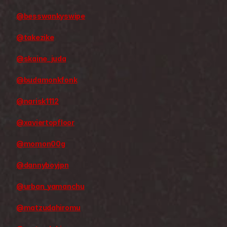
@besswankyswipe
@takezike
@skaine_juda
@budamonkfonk
@narisk1112
@xaviertopfloor
@momon00g
@dannyboyjpn
@urban_yamanchu
@matzudahiromu