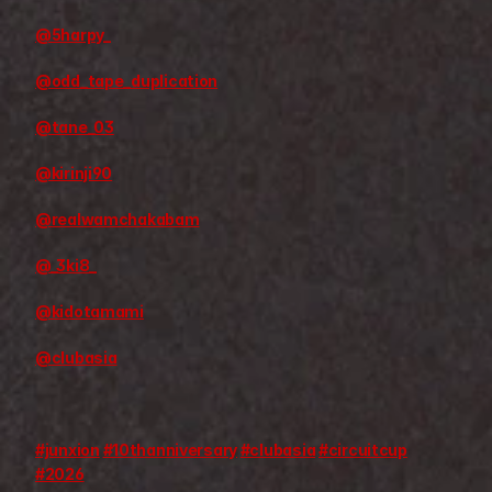
@5harpy_
@odd_tape_duplication
@tane_03
@kirinji90
@realwamchakabam
@_3ki8_
@kidotamami
@clubasia
#junxion
#10thanniversary
#clubasia
#circuitcup
#2026