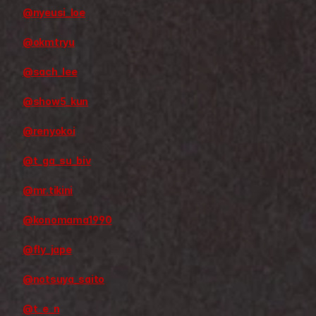
@nyeusi_loe
@okmtryu
@sach_lee
@show5_kun
@renyokoi
@t_ga_su_biv
@mr.tikini
@konomama1990
@fly_jape
@notsuya_saito
@t_e_n