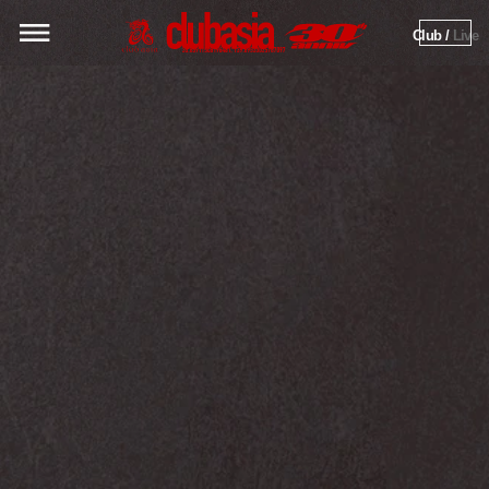
Club / 
Live