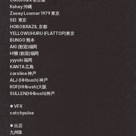
Kohey 沖縄
Zooey Loomer 1979 東京
SEI  東京
HOBOBRAZIL 京都
YELLOWUHURU (FLATTOP)東京
BUNGO 熊本
AKI (歓迎)福岡
H!樂 (歓迎)福岡
yyyuki 福岡
KANTA 広島　
caroline 神戸
ALJ (HHbush) 神戸
KOF(HHbush)大阪
SULLEN(HHbush)神戸
✸ VFX 
catchpulse
✸ 出店
九州珠