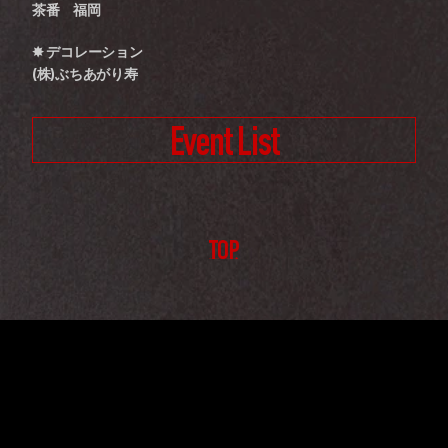
茶番　福岡
✸ デコレーション
(株)ぶちあがり寿
Event List
TOP