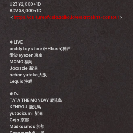
U23 ¥2,000+1D
ADV ¥3,000+1D
＜
https://cultureofasia.zaiko.io/e/skrrtskrrt-contour
＞
———————————
✸ LIVE 
anddy toy store (HHbush)神戸
愛染 eyezen 東京
MOMO 福岡
Jaxxzzie  新潟
nehan yutaka 大阪
Lequio 沖縄
✸ DJ 
TATA THE MONDAY 鹿児島
KENROU  鹿児島
yutaoizumi  新潟
Goja  京都
Madkosmos 京都
Conomark 名古屋