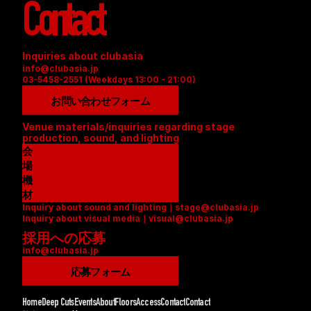
Contact
Inquiries about clubasia
info@clubasia.jp
03-5458-2551 (Weekdays 13:00 - 21:00)
お問い合わせフォーム
Venue materials/inquiries regarding stage 
production, sound, and lighting
会
場
資
機
料
材
Inquiry about sound and lighting｜stage@clubasia.jp
(
リ
Inquiry about visual media｜visual@clubasia.jp
P
ス
採用への応募
D
ト
info@clubasia.jp
F
(
)
P
応募フォーム
D
F
Home
Deep Cuts
Events
About
Floors
Access
Contact
Contact