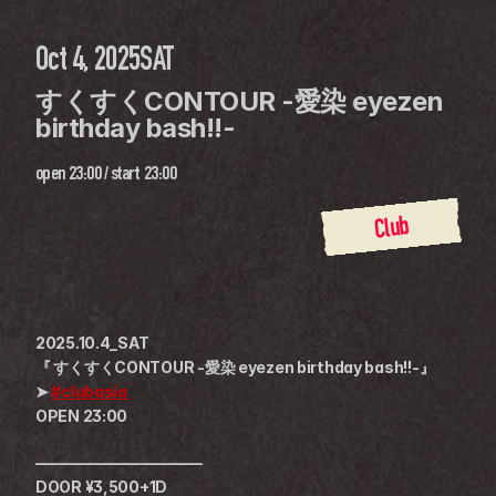
Oct 4, 2025
SAT
すくすくCONTOUR -愛染 eyezen 
birthday bash!!-
open
23:00
 / 
start
23:00
Club
2025.10.4_SAT
『 すくすくCONTOUR -愛染 eyezen birthday bash!!-』
➤ 
#clubasia 
OPEN 23:00
———————————
DOOR ¥3,500+1D