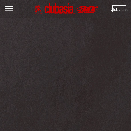
Club / 
Live