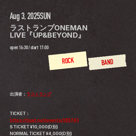
Aug 3, 2025
SUN
ラストランプONEMAN 
LIVE『UP&BEYOND』
open
16:30
 / 
start
17:00
ROCK
BAND
出演者：
ラストランプ
TICKET：
https://tiget.net/events/383743
S TICKET ¥10,000(D別)
NORMAL TICKET ¥4,000(D別)