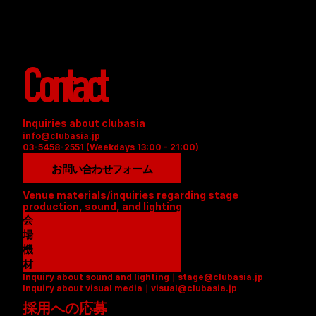
Contact
Inquiries about clubasia
info@clubasia.jp
03-5458-2551 (Weekdays 13:00 - 21:00)
お問い合わせフォーム
Venue materials/inquiries regarding stage 
production, sound, and lighting
会
場
資
機
料
材
Inquiry about sound and lighting｜stage@clubasia.jp
(
リ
Inquiry about visual media｜visual@clubasia.jp
P
ス
採用への応募
D
ト