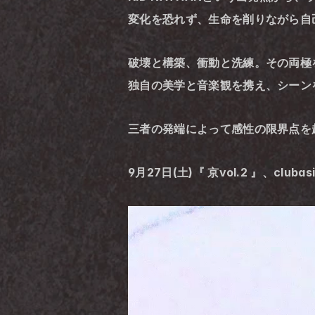
変化を恐れず、生命を削りながら自己
破壊と構築、衝動と洗練。その両極
独自の美学と音楽観を携え、シーンを揺
三者の発端によって感性の限界点を
9月27日(土)『 京vol.2 』、club