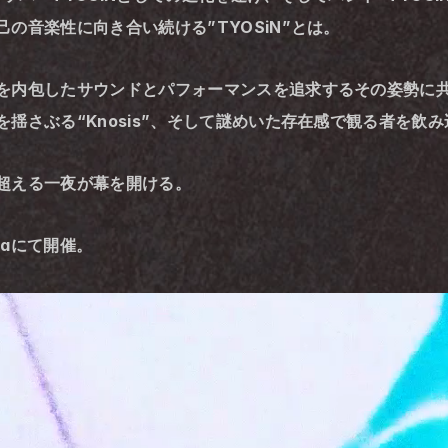
の音楽性に向き合い続ける”TYOSiN”とは。
を内包したサウンドとパフォーマンスを追求するその姿勢に
さぶる“Knosis”
、
そして謎めいた存在感で観る者を飲み
超える一夜が幕を開ける。
asiaにて開催。