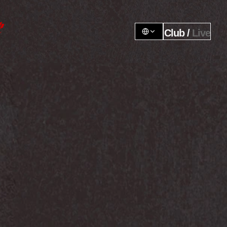
Club / 
Live