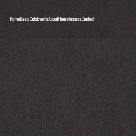
Home
Deep Cuts
Events
About
Floors
Access
Contact