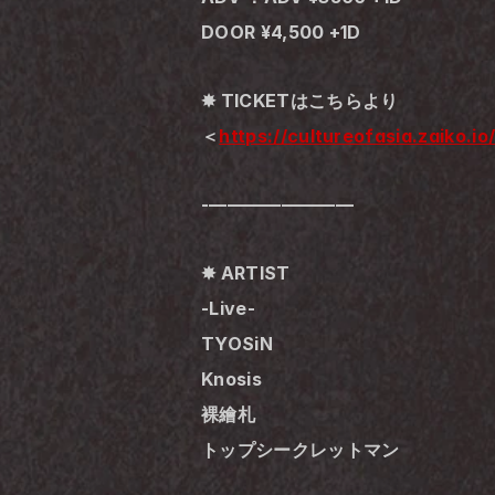
DOOR ¥4,500 +1D
✸ TICKETはこちらより
＜
https://cultureofasia.zaiko.io
-————————
✸ ARTIST
-Live-
TYOSiN
Knosis
裸繪札
トップシークレットマン