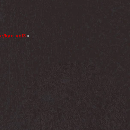
/e/kyo-vol3
＞