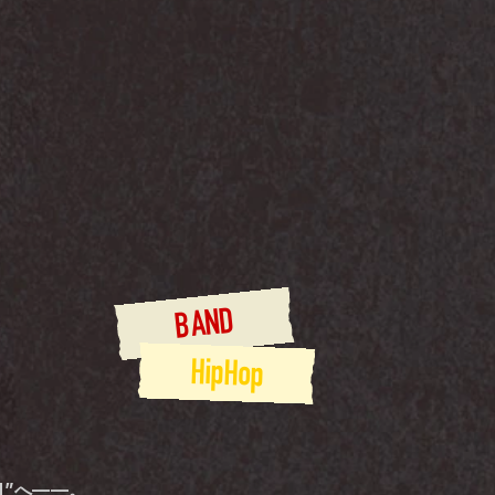
BAND
HipHop
N”へ——。