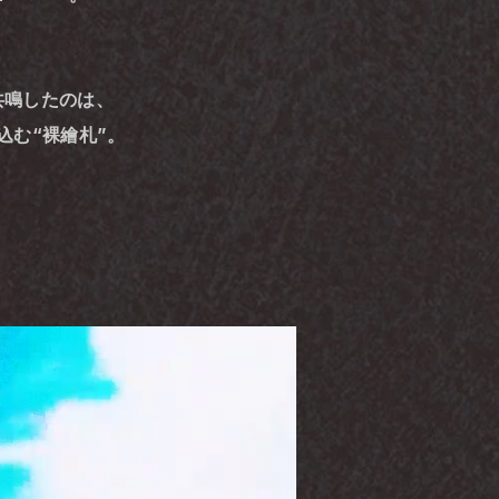
共鳴したのは、
込む“裸繪札”。