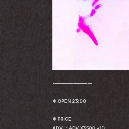
-————————
✸ OPEN 23:00
✸ PRICE
ADV ：ADV ¥3500 +1D