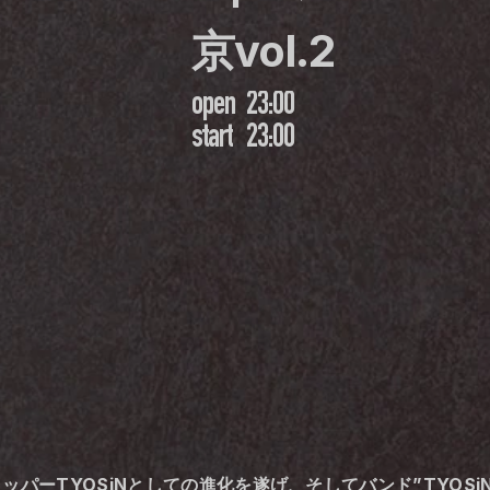
京vol.2 
open
23:00
start
23:00
ラッパーTYOSiNとしての進化を遂げ、そしてバンド”TYOSi